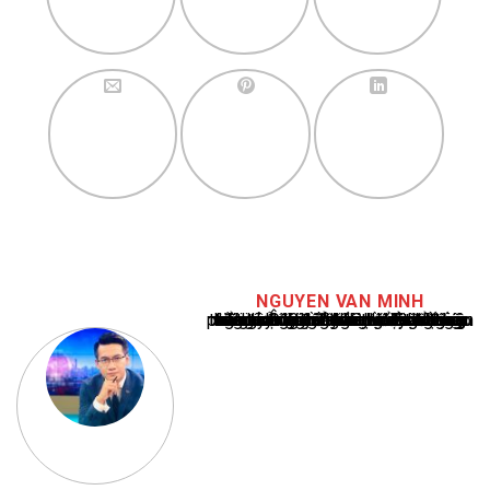
NGUYEN VAN MINH
Nguyễn Văn Minh là một trong những chuyên gia hàng đầu về báo cáo tin tức thể thao tại Việt Nam, với hơn 10 năm hoạt động trong ngành. Ông có kiến thức sâu rộng và kinh nghiệm đáng kể trong việc phân tích và báo cáo về các sự kiện thể thao hàng đầu. Sự hiểu biết sâu sắc của ông về ngành này đã giúp ông xây dựng uy tín và danh tiếng trong cộng đồng báo chí thể thao.