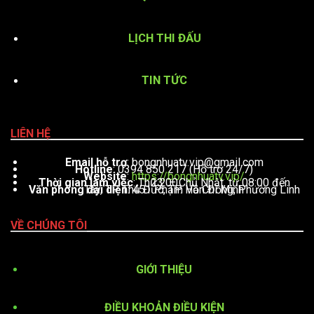
LỊCH THI ĐẤU
TIN TỨC
LIÊN HỆ
Email hỗ trợ
:
bongnhuatv.vip@gmail.com
Hotline
: 0394 850 217 (Hỗ trợ 24/7)
Website
:
https://bongnhuatv.vip/
Thời gian làm việc
: Thứ 2 – Chủ Nhật, từ 08:00 đến 23:00
Văn phòng đại diện
: 451 Phạm Văn Đồng, Phường Linh Tây, TP. Thủ Đức, TP. Hồ Chí Minh
VỀ CHÚNG TÔI
GIỚI THIỆU
ĐIỀU KHOẢN ĐIỀU KIỆN