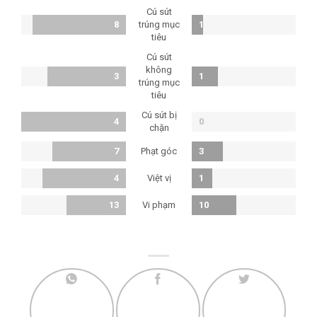
Cú sút
8
trúng mục
1
tiêu
Cú sút
không
3
1
trúng mục
tiêu
Cú sút bị
4
0
chặn
Phạt góc
7
3
Việt vị
4
1
Vi phạm
13
10