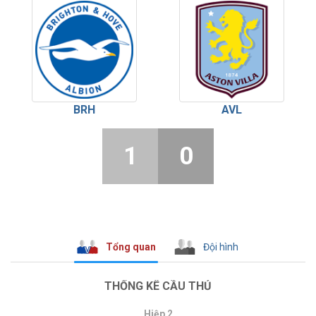
BRH
AVL
1
0
Tổng quan
Đội hình
THỐNG KÊ CẦU THỦ
Hiệp 2