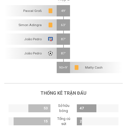
Pascal Groß
49'
Simon Adingra
63'
João Pedro
87'
João Pedro
87'
90+9'
Matty Cash
THỐNG KÊ TRẬN ĐẤU
Sở hữu
53
47
bóng
Tổng cú
15
2
sút