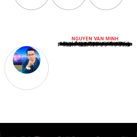
NGUYEN VAN MINH
Nguyễn Văn Minh là một trong những chuyên gia hàng đầu về báo cáo tin tức thể thao tại Việt Nam, với hơn 10 năm hoạt động trong ngành. Ông có kiến thức sâu rộng và kinh nghiệm đáng kể trong việc phân tích và báo cáo về các sự kiện thể thao hàng đầu. Sự hiểu biết sâu sắc của ông về ngành này đã giúp ông xây dựng uy tín và danh tiếng trong cộng đồng báo chí thể thao.