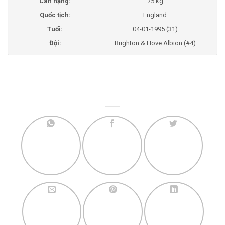
Cân nặng:
75 kg
Quốc tịch:
England
Tuổi:
04-01-1995 (31)
Đội:
Brighton & Hove Albion (#4)