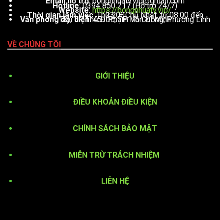
Email hỗ trợ
:
bongnhuatv.vip@gmail.com
Hotline
: 0394 850 217 (Hỗ trợ 24/7)
Website
:
https://bongnhuatv.vip/
Thời gian làm việc
: Thứ 2 – Chủ Nhật, từ 08:00 đến 23:00
Văn phòng đại diện
: 451 Phạm Văn Đồng, Phường Linh Tây, TP. Thủ Đức, TP. Hồ Chí Minh
VỀ CHÚNG TÔI
GIỚI THIỆU
ĐIỀU KHOẢN ĐIỀU KIỆN
CHÍNH SÁCH BẢO MẬT
MIỄN TRỪ TRÁCH NHIỆM
LIÊN HỆ