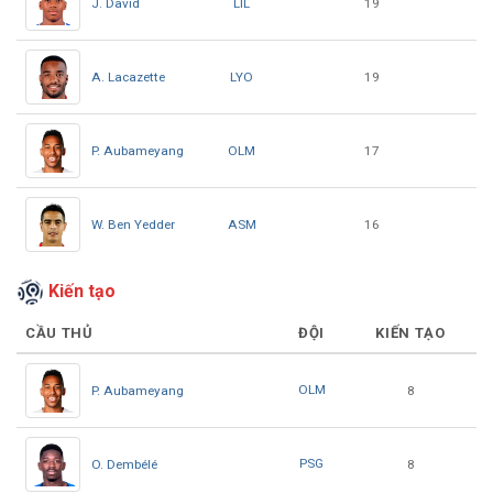
LIL
J. David
19
LYO
A. Lacazette
19
OLM
P. Aubameyang
17
ASM
W. Ben Yedder
16
Kiến tạo
CẦU THỦ
ĐỘI
KIẾN TẠO
OLM
P. Aubameyang
8
PSG
O. Dembélé
8