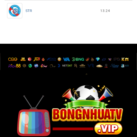
STR
13.24