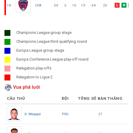
18
CFA
34
5
10
19
-34
25
L
W
L
Champions League group stage
Champions League third qualifying round
Europa League group stage
Europa Conference League play-off round
Relegation play-offs
Relegation to Ligue 2
Vua phá lưới
CẦU THỦ
ĐỘI
TỔNG SỐ BÀN THẮNG
PSG
K. Mbappé
27