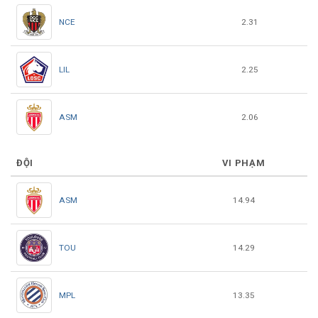
NCE
2.31
LIL
2.25
ASM
2.06
ĐỘI
VI PHẠM
ASM
14.94
TOU
14.29
MPL
13.35