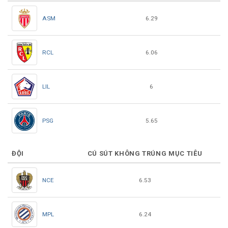
ASM
6.29
RCL
6.06
LIL
6
PSG
5.65
ĐỘI
CÚ SÚT KHÔNG TRÚNG MỤC TIÊU
NCE
6.53
MPL
6.24