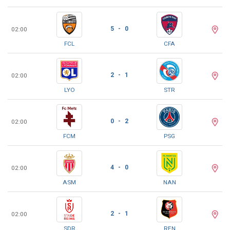
5 - 0
02:00
FCL
CFA
2 - 1
02:00
LYO
STR
0 - 2
02:00
FCM
PSG
4 - 0
02:00
ASM
NAN
2 - 1
02:00
SDR
REN