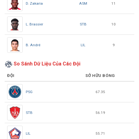
ASM
D. Zakaria
11
STB
L. Brassier
10
LIL
B. André
9
So Sánh Dữ Liệu Của Các Đội
ĐỘI
SỞ HỮU BÓNG
PSG
67.35
STB
56.19
LIL
55.71