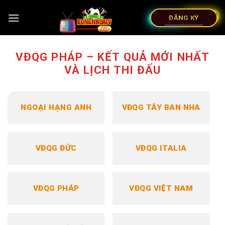
Bỏ
qua
ĐĂNG KÝ
nội
dung
VĐQG PHÁP – KẾT QUẢ MỚI NHẤT
VÀ LỊCH THI ĐẤU
NGOẠI HẠNG ANH
VĐQG TÂY BAN NHA
VĐQG ĐỨC
VĐQG ITALIA
VĐQG PHÁP
VĐQG VIỆT NAM