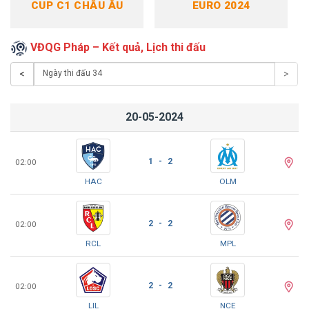
CUP C1 CHÂU ÂU
EURO 2024
VĐQG Pháp – Kết quả, Lịch thi đấu
<
>
20-05-2024
1 - 2
02:00
HAC
OLM
2 - 2
02:00
RCL
MPL
2 - 2
02:00
LIL
NCE