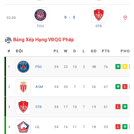
0 - 3
02:00
TOU
STB
Bảng Xếp Hạng VĐQG Pháp
#
ĐỘI
PL
W
D
L
GD
PTS
PHON
1
PSG
34
22
10
2
48
76
W
D
L
2
ASM
34
20
7
7
26
67
W
L
W
3
STB
34
17
10
7
19
61
L
W
D
4
LIL
34
16
11
7
18
59
L
W
L