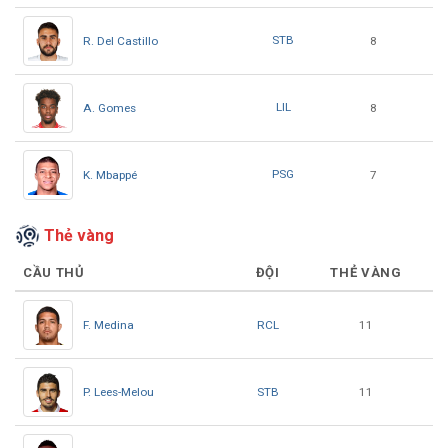
STB
R. Del Castillo
8
LIL
A. Gomes
8
PSG
K. Mbappé
7
Thẻ vàng
CẦU THỦ
ĐỘI
THẺ VÀNG
RCL
F. Medina
11
STB
P. Lees-Melou
11