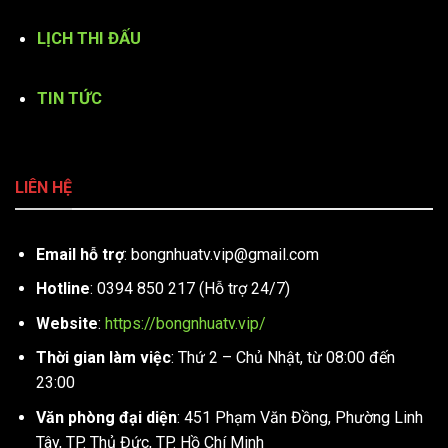
LỊCH THI ĐẤU
TIN TỨC
LIÊN HỆ
Email hỗ trợ
:
bongnhuatv.vip@gmail.com
Hotline
: 0394 850 217 (Hỗ trợ 24/7)
Website
:
https://bongnhuatv.vip/
Thời gian làm việc
: Thứ 2 – Chủ Nhật, từ 08:00 đến
23:00
Văn phòng đại diện
: 451 Phạm Văn Đồng, Phường Linh
Tây, TP. Thủ Đức, TP. Hồ Chí Minh