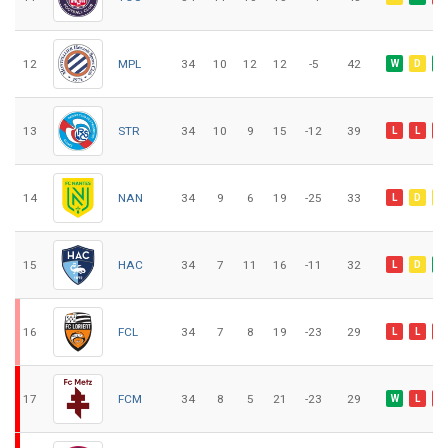
12
MPL
34
10
12
12
-5
42
W
D
W
13
STR
34
10
9
15
-12
39
L
L
L
14
NAN
34
9
6
19
-25
33
L
D
D
15
HAC
34
7
11
16
-11
32
L
D
W
16
FCL
34
7
8
19
-23
29
L
L
L
17
FCM
34
8
5
21
-23
29
W
L
L