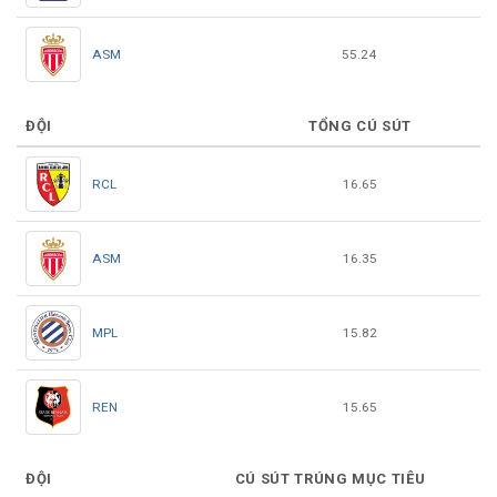
ASM
55.24
ĐỘI
TỔNG CÚ SÚT
RCL
16.65
ASM
16.35
MPL
15.82
REN
15.65
ĐỘI
CÚ SÚT TRÚNG MỤC TIÊU