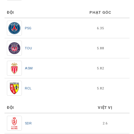
ĐỘI
PHẠT GÓC
PSG
6.35
TOU
5.88
ASM
5.82
RCL
5.82
ĐỘI
VIỆT VỊ
SDR
2.6