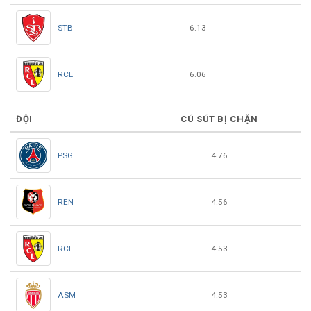
STB
6.13
RCL
6.06
ĐỘI
CÚ SÚT BỊ CHẶN
PSG
4.76
REN
4.56
RCL
4.53
ASM
4.53