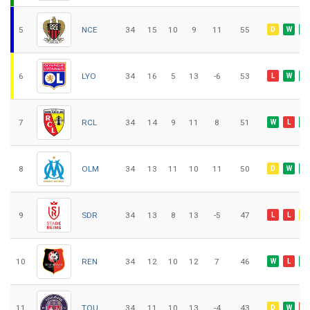
5
NCE
34
15
10
9
11
55
D
W
W
6
LYO
34
16
5
13
-6
53
L
W
W
7
RCL
34
14
9
11
8
51
W
L
W
8
OLM
34
13
11
10
11
50
D
W
W
9
SDR
34
13
8
13
-5
47
L
L
D
10
REN
34
12
10
12
7
46
W
L
W
11
TOU
34
11
10
13
-4
43
D
W
L