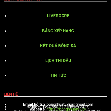
LIVESOCRE
BẢNG XẾP HẠNG
KẾT QUẢ BÓNG ĐÁ
LỊCH THI ĐẤU
TIN TỨC
LIÊN HỆ
Email hỗ trợ
:
bongnhuatv.vip@gmail.com
Hotline
: 0394 850 217 (Hỗ trợ 24/7)
Website
:
https://bongnhuatv.vip/