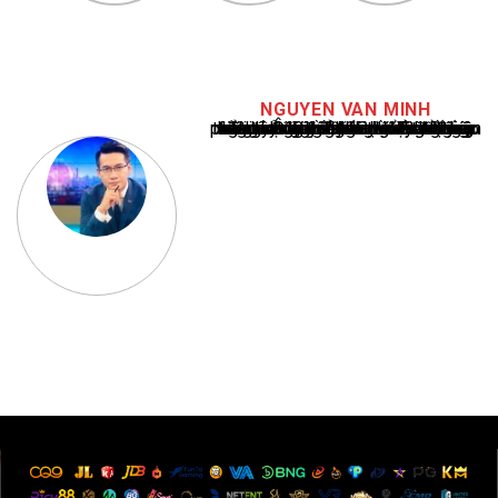
NGUYEN VAN MINH
Nguyễn Văn Minh là một trong những chuyên gia hàng đầu về báo cáo tin tức thể thao tại Việt Nam, với hơn 10 năm hoạt động trong ngành. Ông có kiến thức sâu rộng và kinh nghiệm đáng kể trong việc phân tích và báo cáo về các sự kiện thể thao hàng đầu. Sự hiểu biết sâu sắc của ông về ngành này đã giúp ông xây dựng uy tín và danh tiếng trong cộng đồng báo chí thể thao.