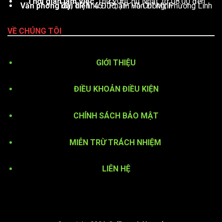
Thời gian làm việc
: Thứ 2 – Chủ Nhật, từ 08:00 đến 23:00
Văn phòng đại diện
: 451 Phạm Văn Đồng, Phường Linh Tây, TP. Thủ Đức, TP. Hồ Chí Minh
VỀ CHÚNG TÔI
GIỚI THIỆU
ĐIỀU KHOẢN ĐIỀU KIỆN
CHÍNH SÁCH BẢO MẬT
MIỄN TRỪ TRÁCH NHIỆM
LIÊN HỆ