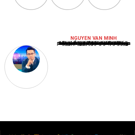
NGUYEN VAN MINH
Nguyễn Văn Minh là một trong những chuyên gia hàng đầu về báo cáo tin tức thể thao tại Việt Nam, với hơn 10 năm hoạt động trong ngành. Ông có kiến thức sâu rộng và kinh nghiệm đáng kể trong việc phân tích và báo cáo về các sự kiện thể thao hàng đầu. Sự hiểu biết sâu sắc của ông về ngành này đã giúp ông xây dựng uy tín và danh tiếng trong cộng đồng báo chí thể thao.