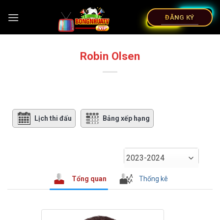
ĐĂNG KÝ
Robin Olsen
Lịch thi đấu
Bảng xếp hạng
2023-2024
Tổng quan
Thống kê