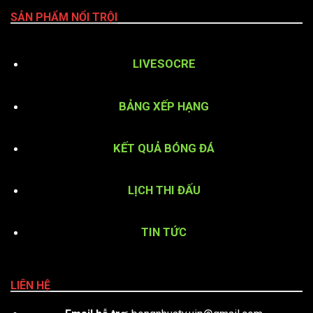
SẢN PHẨM NỔI TRỘI
LIVESOCRE
BẢNG XẾP HẠNG
KẾT QUẢ BÓNG ĐÁ
LỊCH THI ĐẤU
TIN TỨC
LIÊN HỆ