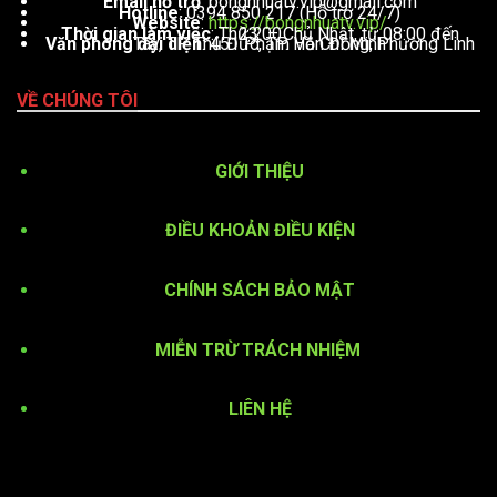
Email hỗ trợ
:
bongnhuatv.vip@gmail.com
Hotline
: 0394 850 217 (Hỗ trợ 24/7)
Website
:
https://bongnhuatv.vip/
Thời gian làm việc
: Thứ 2 – Chủ Nhật, từ 08:00 đến 23:00
Văn phòng đại diện
: 451 Phạm Văn Đồng, Phường Linh Tây, TP. Thủ Đức, TP. Hồ Chí Minh
VỀ CHÚNG TÔI
GIỚI THIỆU
ĐIỀU KHOẢN ĐIỀU KIỆN
CHÍNH SÁCH BẢO MẬT
MIỄN TRỪ TRÁCH NHIỆM
LIÊN HỆ