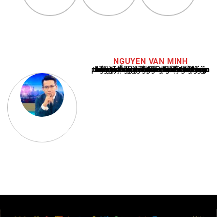
NGUYEN VAN MINH
Nguyễn Văn Minh là một trong những chuyên gia hàng đầu về báo cáo tin tức thể thao tại Việt Nam, với hơn 10 năm hoạt động trong ngành. Ông có kiến thức sâu rộng và kinh nghiệm đáng kể trong việc phân tích và báo cáo về các sự kiện thể thao hàng đầu. Sự hiểu biết sâu sắc của ông về ngành này đã giúp ông xây dựng uy tín và danh tiếng trong cộng đồng báo chí thể thao.