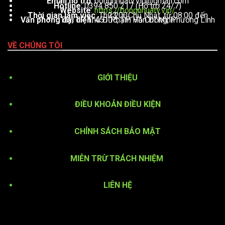
Email hỗ trợ
:
bongnhuatv.vip@gmail.com
Hotline
: 0394 850 217 (Hỗ trợ 24/7)
Website
:
https://bongnhuatv.vip/
Thời gian làm việc
: Thứ 2 – Chủ Nhật, từ 08:00 đến 23:00
Văn phòng đại diện
: 451 Phạm Văn Đồng, Phường Linh Tây, TP. Thủ Đức, TP. Hồ Chí Minh
VỀ CHÚNG TÔI
GIỚI THIỆU
ĐIỀU KHOẢN ĐIỀU KIỆN
CHÍNH SÁCH BẢO MẬT
MIỄN TRỪ TRÁCH NHIỆM
LIÊN HỆ