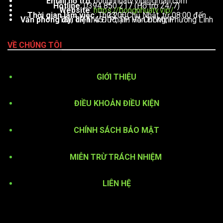
Email hỗ trợ
:
bongnhuatv.vip@gmail.com
Hotline
: 0394 850 217 (Hỗ trợ 24/7)
Website
:
https://bongnhuatv.vip/
Thời gian làm việc
: Thứ 2 – Chủ Nhật, từ 08:00 đến 23:00
Văn phòng đại diện
: 451 Phạm Văn Đồng, Phường Linh Tây, TP. Thủ Đức, TP. Hồ Chí Minh
VỀ CHÚNG TÔI
GIỚI THIỆU
ĐIỀU KHOẢN ĐIỀU KIỆN
CHÍNH SÁCH BẢO MẬT
MIỄN TRỪ TRÁCH NHIỆM
LIÊN HỆ