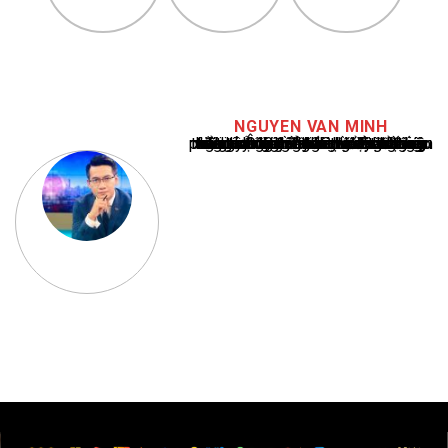
NGUYEN VAN MINH
Nguyễn Văn Minh là một trong những chuyên gia hàng đầu về báo cáo tin tức thể thao tại Việt Nam, với hơn 10 năm hoạt động trong ngành. Ông có kiến thức sâu rộng và kinh nghiệm đáng kể trong việc phân tích và báo cáo về các sự kiện thể thao hàng đầu. Sự hiểu biết sâu sắc của ông về ngành này đã giúp ông xây dựng uy tín và danh tiếng trong cộng đồng báo chí thể thao.