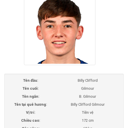
Tên đầu:
Billy Clifford
Tên cuối:
Gilmour
Tên ngắn:
B. Gilmour
Tên tại quê hương:
Billy Clifford Gilmour
Vị trí:
Tiền vệ
Chiều cao:
172 cm