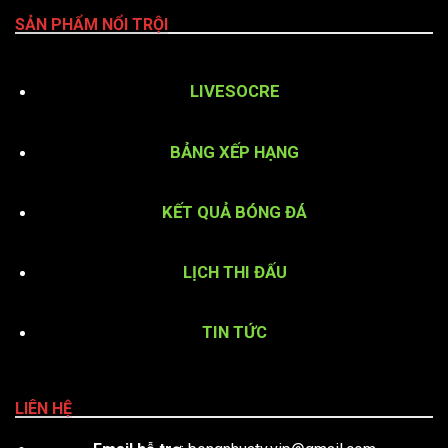
SẢN PHẨM NỔI TRỘI
LIVESOCRE
BẢNG XẾP HẠNG
KẾT QUẢ BÓNG ĐÁ
LỊCH THI ĐẤU
TIN TỨC
LIÊN HỆ