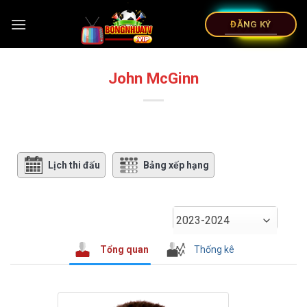
ĐĂNG KÝ
John McGinn
Lịch thi đấu
Bảng xếp hạng
2023-2024
Tổng quan
Thống kê