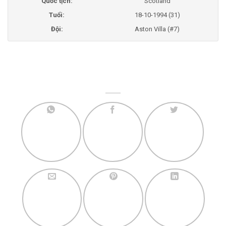
Quốc tịch:
Scotland
Tuổi:
18-10-1994 (31)
Đội:
Aston Villa (#7)