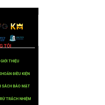
G TÔI
GIỚI THIỆU
KHOẢN ĐIỀU KIỆN
H SÁCH BẢO MẬT
TRỪ TRÁCH NHIỆM