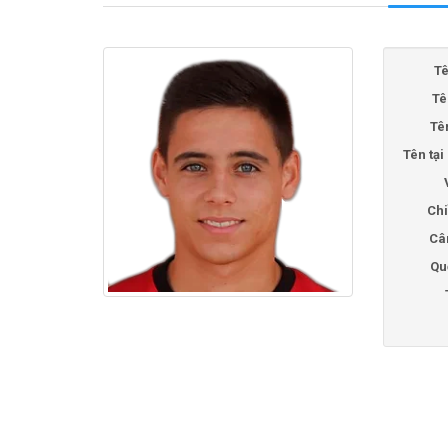
Tê
Tê
Tê
Tên tạ
Chi
Câ
Qu