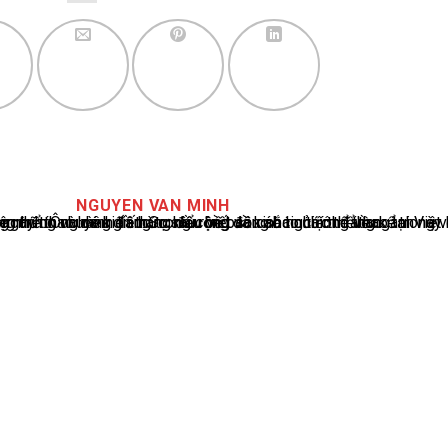
NGUYEN VAN MINH
cáo tin tức thể thao tại Việt Nam, với hơn 10 năm hoạt động trong ngành. Ông có kiến thức sâu rộng và kinh nghiệm đáng kể trong việc phân tích và báo cáo về các sự kiện thể thao hàng đầu. Sự hiểu biết sâu sắc của ông về ngành này đã giúp ông xây dựng uy tín và danh tiếng trong cộng đồng báo chí thể thao.