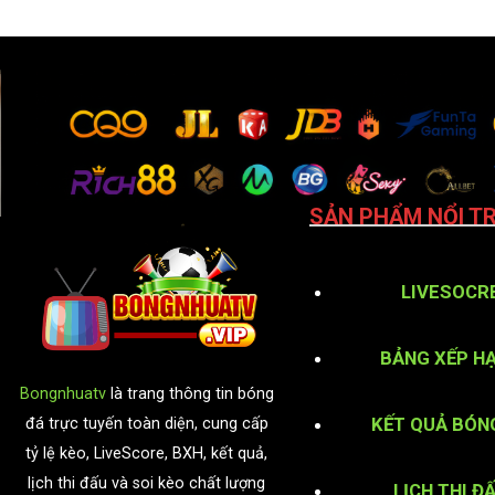
SẢN PHẨM NỔI TR
LIVESOCR
BẢNG XẾP H
Bongnhuatv
là trang thông tin bóng
KẾT QUẢ BÓN
đá trực tuyến toàn diện, cung cấp
tỷ lệ kèo, LiveScore, BXH, kết quả,
lịch thi đấu và soi kèo chất lượng
LỊCH THI Đ