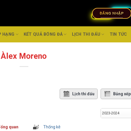
ĐĂNG NHẬP
P HẠNG
KẾT QUẢ BÓNG ĐÁ
LỊCH THI ĐẤU
TIN TỨC
Àlex Moreno
Lịch thi đấu
Bảng xếp
2023-2024
ổng quan
Thống kê