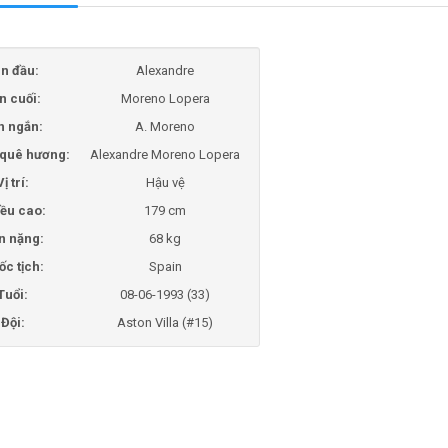
n đầu:
Alexandre
n cuối:
Moreno Lopera
n ngắn:
A. Moreno
i quê hương:
Alexandre Moreno Lopera
Vị trí:
Hậu vệ
ều cao:
179 cm
n nặng:
68 kg
ốc tịch:
Spain
Tuổi:
08-06-1993 (33)
Đội:
Aston Villa (#15)