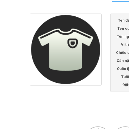
Tên đ
Tên cu
Tên ng
Vị tr
Chiều 
Cân nặ
Quốc t
Tuổi
Đội