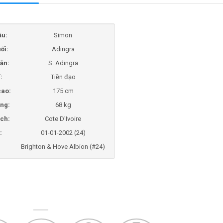
ầu:
Simon
ối:
Adingra
ắn:
S. Adingra
í:
Tiền đạo
cao:
175 cm
ng:
68 kg
ịch:
Cote D'Ivoire
:
01-01-2002 (24)
:
Brighton & Hove Albion (#24)