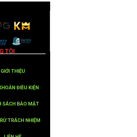
G TÔI
GIỚI THIỆU
KHOẢN ĐIỀU KIỆN
H SÁCH BẢO MẬT
TRỪ TRÁCH NHIỆM
LIÊN HỆ