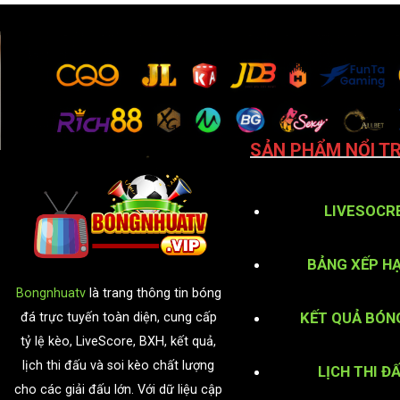
SẢN PHẨM NỔI TR
LIVESOCR
BẢNG XẾP H
Bongnhuatv
là trang thông tin bóng
KẾT QUẢ BÓN
đá trực tuyến toàn diện, cung cấp
tỷ lệ kèo, LiveScore, BXH, kết quả,
lịch thi đấu và soi kèo chất lượng
LỊCH THI Đ
cho các giải đấu lớn. Với dữ liệu cập