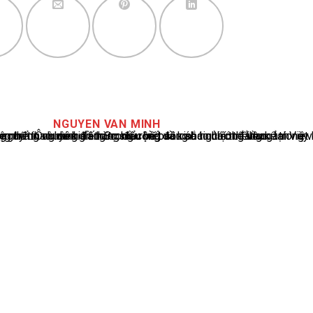
NGUYEN VAN MINH
cáo tin tức thể thao tại Việt Nam, với hơn 10 năm hoạt động trong ngành. Ông có kiến thức sâu rộng và kinh nghiệm đáng kể trong việc phân tích và báo cáo về các sự kiện thể thao hàng đầu. Sự hiểu biết sâu sắc của ông về ngành này đã giúp ông xây dựng uy tín và danh tiếng trong cộng đồng báo chí thể thao.