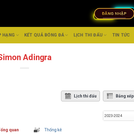
ĐĂNG NHẬP
P HẠNG
KẾT QUẢ BÓNG ĐÁ
LỊCH THI ĐẤU
TIN TỨC
Simon Adingra
Lịch thi đấu
Bảng xếp
2023-2024
ổng quan
Thống kê