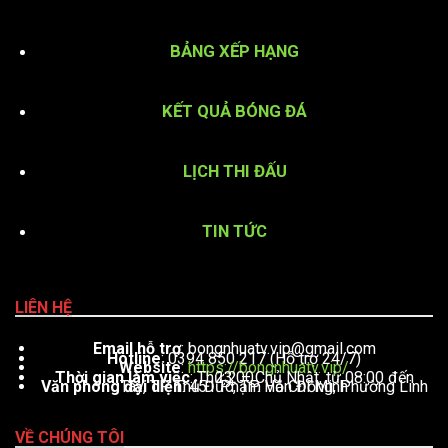
BẢNG XẾP HẠNG
KẾT QUẢ BÓNG ĐÁ
LỊCH THI ĐẤU
TIN TỨC
LIÊN HỆ
Email hỗ trợ
:
bongnhuatv.vip@gmail.com
Hotline
: 0394 850 217 (Hỗ trợ 24/7)
Website
:
https://bongnhuatv.vip/
Thời gian làm việc
: Thứ 2 – Chủ Nhật, từ 08:00 đến 23:00
Văn phòng đại diện
: 451 Phạm Văn Đồng, Phường Linh Tây, TP. Thủ Đức, TP. Hồ Chí Minh
VỀ CHÚNG TÔI