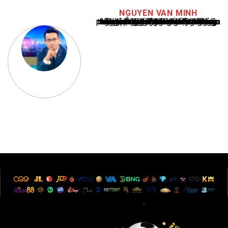
NGUYEN VAN MINH
Nguyễn Văn Minh là một trong những chuyên gia hàng đầu về báo cáo tin tức thể thao tại Việt Nam, với hơn 10 năm hoạt động trong ngành. Ông có kiến thức sâu rộng và kinh nghiệm đáng kể trong việc phân tích và báo cáo về các sự kiện thể thao hàng đầu. Sự hiểu biết sâu sắc của ông về ngành này đã giúp ông xây dựng uy tín và danh tiếng trong cộng đồng báo chí thể thao.