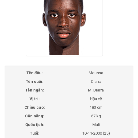
Tên đầu:
Moussa
Tên cuối:
Diarra
Tên ngắn:
M. Diarra
Vị trí:
Hậu vệ
Chiều cao:
183 cm
Cân nặng:
67 kg
Quốc tịch:
Mali
Tuổi:
10-11-2000 (25)