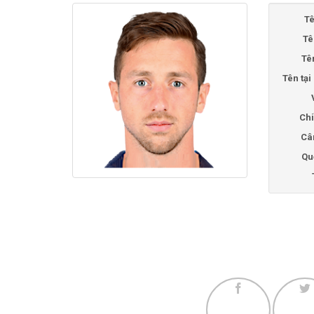
Tê
Tê
Tê
Tên tạ
Chi
Câ
Qu