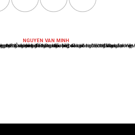
NGUYEN VAN MINH
cáo tin tức thể thao tại Việt Nam, với hơn 10 năm hoạt động trong ngành. Ông có kiến thức sâu rộng và kinh nghiệm đáng kể trong việc phân tích và báo cáo về các sự kiện thể thao hàng đầu. Sự hiểu biết sâu sắc của ông về ngành này đã giúp ông xây dựng uy tín và danh tiếng trong cộng đồng báo chí thể thao.