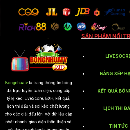
SẢN PHẨM NỔI TR
LIVESOCR
BẢNG XẾP H
Bongnhuatv
là trang thông tin bóng
KẾT QUẢ BÓN
đá trực tuyến toàn diện, cung cấp
tỷ lệ kèo, LiveScore, BXH, kết quả,
lịch thi đấu và soi kèo chất lượng
LỊCH THI Đ
cho các giải đấu lớn. Với dữ liệu cập
nhật nhanh, giao diện thân thiện và
TIN TỨC
nội dung minh bạch, bongnhuatv