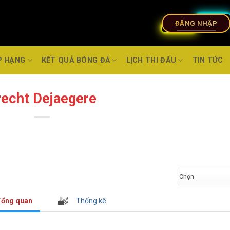
ĐĂNG NHẬP
P HẠNG
KẾT QUẢ BÓNG ĐÁ
LỊCH THI ĐẤU
TIN TỨC
recht Dejaegere
Chọn
ổng quan
Thống kê