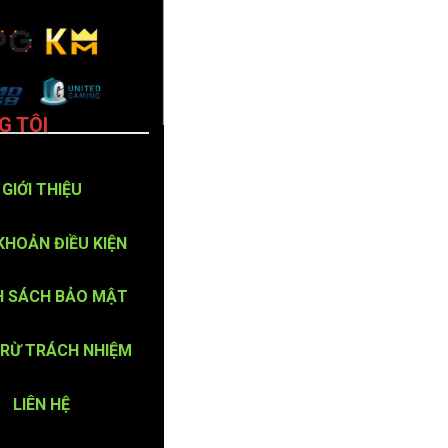
G TÔI
GIỚI THIỆU
KHOẢN ĐIỀU KIỆN
H SÁCH BẢO MẬT
TRỪ TRÁCH NHIỆM
LIÊN HỆ