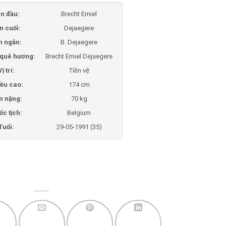
n đầu:
Brecht Emiel
n cuối:
Dejaegere
n ngắn:
B. Dejaegere
i quê hương:
Brecht Emiel Dejaegere
Vị trí:
Tiền vệ
ều cao:
174 cm
n nặng:
70 kg
ốc tịch:
Belgium
Tuổi:
29-05-1991 (35)