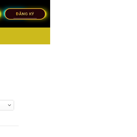
ĐĂNG KÝ