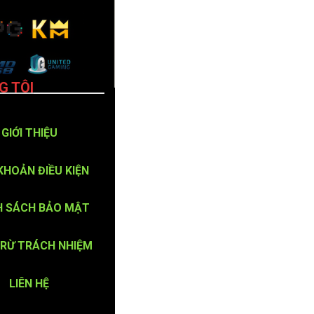
G TÔI
GIỚI THIỆU
KHOẢN ĐIỀU KIỆN
H SÁCH BẢO MẬT
TRỪ TRÁCH NHIỆM
LIÊN HỆ