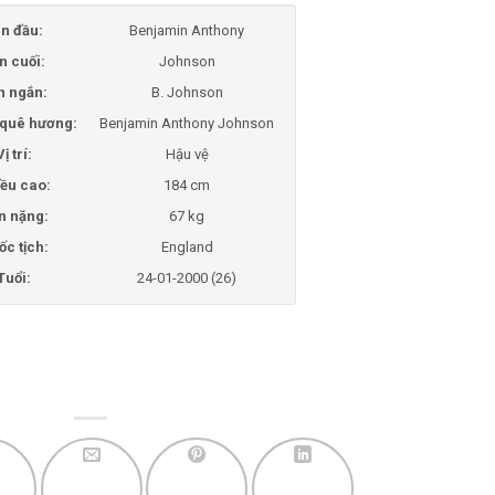
n đầu:
Benjamin Anthony
n cuối:
Johnson
n ngắn:
B. Johnson
i quê hương:
Benjamin Anthony Johnson
Vị trí:
Hậu vệ
ều cao:
184 cm
n nặng:
67 kg
ốc tịch:
England
Tuổi:
24-01-2000 (26)