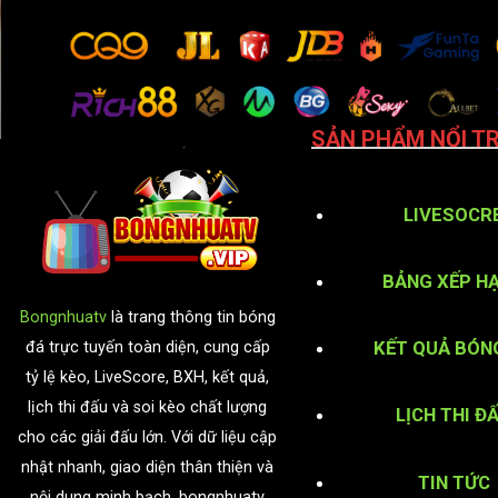
SẢN PHẨM NỔI TR
LIVESOCR
BẢNG XẾP H
Bongnhuatv
là trang thông tin bóng
KẾT QUẢ BÓN
đá trực tuyến toàn diện, cung cấp
tỷ lệ kèo, LiveScore, BXH, kết quả,
lịch thi đấu và soi kèo chất lượng
LỊCH THI Đ
cho các giải đấu lớn. Với dữ liệu cập
nhật nhanh, giao diện thân thiện và
TIN TỨC
nội dung minh bạch, bongnhuatv