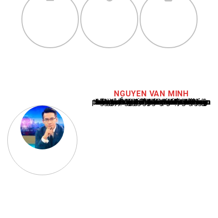
NGUYEN VAN MINH
Nguyễn Văn Minh là một trong những chuyên gia hàng đầu về báo cáo tin tức thể thao tại Việt Nam, với hơn 10 năm hoạt động trong ngành. Ông có kiến thức sâu rộng và kinh nghiệm đáng kể trong việc phân tích và báo cáo về các sự kiện thể thao hàng đầu. Sự hiểu biết sâu sắc của ông về ngành này đã giúp ông xây dựng uy tín và danh tiếng trong cộng đồng báo chí thể thao.