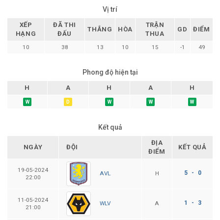
Vị trí
XẾP
ĐÃ THI
TRẬN
THẮNG
HÒA
GD
ĐIỂM
HẠNG
ĐẤU
THUA
10
38
13
10
15
-1
49
Phong độ hiện tại
H
A
H
A
H
W
D
W
W
W
Kết quả
ĐỊA
NGÀY
ĐỘI
KẾT QUẢ
ĐIỂM
19-05-2024
5 - 0
H
AVL
22:00
11-05-2024
1 - 3
A
WLV
21:00