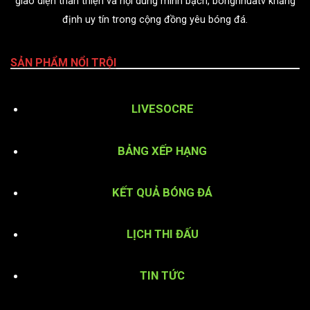
giao diện thân thiện và nội dung minh bạch, bongnhuatv khẳng
định uy tín trong cộng đồng yêu bóng đá.
SẢN PHẨM NỔI TRỘI
LIVESOCRE
BẢNG XẾP HẠNG
KẾT QUẢ BÓNG ĐÁ
LỊCH THI ĐẤU
TIN TỨC