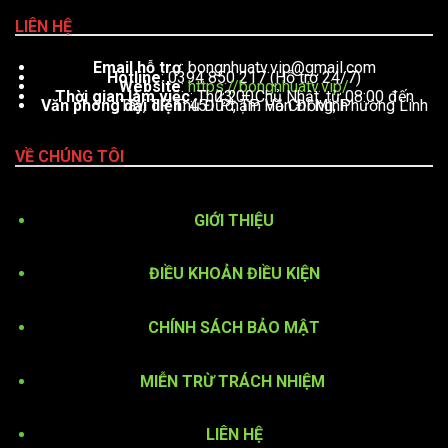
LIÊN HỆ
Email hỗ trợ
:
bongnhuatv.vip@gmail.com
Hotline
: 0394 850 217 (Hỗ trợ 24/7)
Website
:
https://bongnhuatv.vip/
Thời gian làm việc
: Thứ 2 – Chủ Nhật, từ 08:00 đến 23:00
Văn phòng đại diện
: 451 Phạm Văn Đồng, Phường Linh Tây, TP. Thủ Đức, TP. Hồ Chí Minh
VỀ CHÚNG TÔI
GIỚI THIỆU
ĐIỀU KHOẢN ĐIỀU KIỆN
CHÍNH SÁCH BẢO MẬT
MIỄN TRỪ TRÁCH NHIỆM
LIÊN HỆ