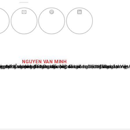
NGUYEN VAN MINH
cáo tin tức thể thao tại Việt Nam, với hơn 10 năm hoạt động trong ngành. Ông có kiến thức sâu rộng và kinh nghiệm đáng kể trong việc phân tích và báo cáo về các sự kiện thể thao hàng đầu. Sự hiểu biết sâu sắc của ông về ngành này đã giúp ông xây dựng uy tín và danh tiếng trong cộng đồng báo chí thể thao.