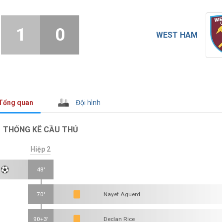
1
0
WEST HAM
Tổng quan
Đội hình
THỐNG KÊ CẦU THỦ
Hiệp 2
48'
70'
Nayef Aguerd
90+3'
Declan Rice