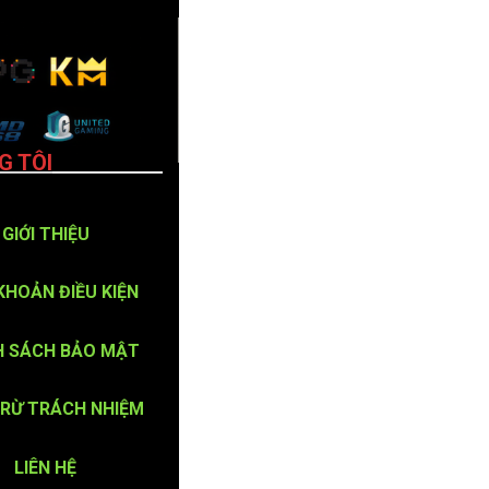
G TÔI
GIỚI THIỆU
KHOẢN ĐIỀU KIỆN
H SÁCH BẢO MẬT
TRỪ TRÁCH NHIỆM
LIÊN HỆ