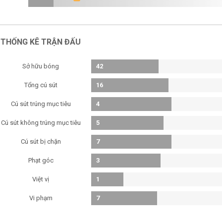
THỐNG KÊ TRẬN ĐẤU
Sở hữu bóng
42
Tổng cú sút
16
Cú sút trúng mục tiêu
4
Cú sút không trúng mục tiêu
5
Cú sút bị chặn
7
Phạt góc
3
Việt vị
1
Vi phạm
7