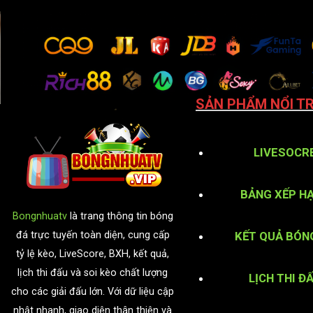
SẢN PHẨM NỔI TR
LIVESOCR
BẢNG XẾP H
Bongnhuatv
là trang thông tin bóng
KẾT QUẢ BÓN
đá trực tuyến toàn diện, cung cấp
tỷ lệ kèo, LiveScore, BXH, kết quả,
lịch thi đấu và soi kèo chất lượng
LỊCH THI Đ
cho các giải đấu lớn. Với dữ liệu cập
nhật nhanh, giao diện thân thiện và