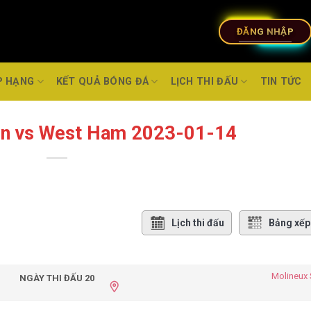
ĐĂNG NHẬP
P HẠNG
KẾT QUẢ BÓNG ĐÁ
LỊCH THI ĐẤU
TIN TỨC
n vs West Ham 2023-01-14
Lịch thi đấu
Bảng xếp
Molineux
NGÀY THI ĐẤU 20