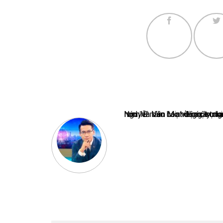
Nguyễn Văn Minh là một trong những chuyên gia hàng đầu về báo 