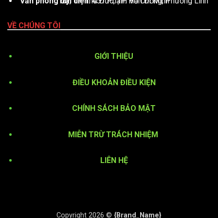
Văn phòng đại diện
: 451 Phạm Văn Đồng, Phường Linh Tây, TP. Thủ Đức, TP. Hồ Chí Minh
VỀ CHÚNG TÔI
GIỚI THIỆU
ĐIỀU KHOẢN ĐIỀU KIỆN
CHÍNH SÁCH BẢO MẬT
MIỄN TRỪ TRÁCH NHIỆM
LIÊN HỆ
Copyright 2026 ©
{Brand_Name}