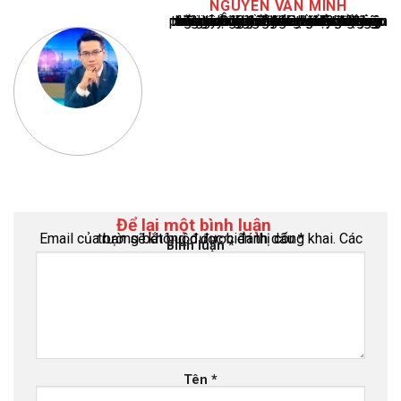
NGUYEN VAN MINH
Nguyễn Văn Minh là một trong những chuyên gia hàng đầu về báo cáo tin tức thể thao tại Việt Nam, với hơn 10 năm hoạt động trong ngành. Ông có kiến thức sâu rộng và kinh nghiệm đáng kể trong việc phân tích và báo cáo về các sự kiện thể thao hàng đầu. Sự hiểu biết sâu sắc của ông về ngành này đã giúp ông xây dựng uy tín và danh tiếng trong cộng đồng báo chí thể thao.
Để lại một bình luận
Email của bạn sẽ không được hiển thị công khai.
Các trường bắt buộc được đánh dấu
*
Bình luận
*
Tên
*