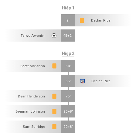
Hiệp 1
9'
Declan Rice
Taiwo Awoniyi
45+2'
Hiệp 2
Scott McKenna
64'
65'
Declan Rice
Dean Henderson
75'
Brennan Johnson
90+8'
Sam Surridge
90+8'