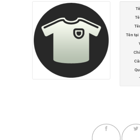
Tê
Tê
Tê
Tên tạ
Chi
Câ
Qu