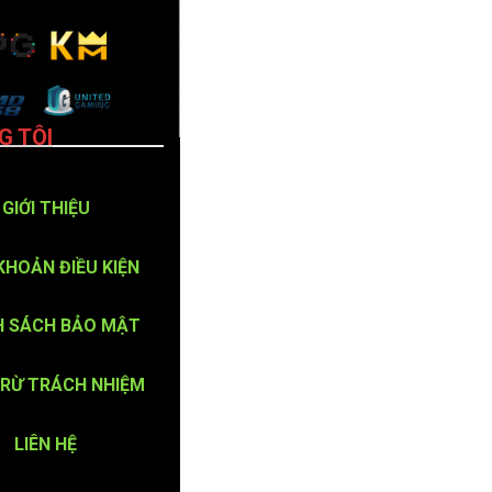
G TÔI
GIỚI THIỆU
KHOẢN ĐIỀU KIỆN
H SÁCH BẢO MẬT
TRỪ TRÁCH NHIỆM
LIÊN HỆ