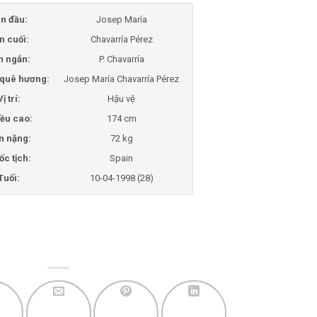
n đầu:
Josep María
n cuối:
Chavarría Pérez
n ngắn:
P. Chavarría
i quê hương:
Josep María Chavarría Pérez
Vị trí:
Hậu vệ
ều cao:
174 cm
n nặng:
72 kg
ốc tịch:
Spain
Tuổi:
10-04-1998 (28)