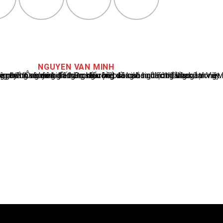
NGUYEN VAN MINH
cáo tin tức thể thao tại Việt Nam, với hơn 10 năm hoạt động trong ngành. Ông có kiến thức sâu rộng và kinh nghiệm đáng kể trong việc phân tích và báo cáo về các sự kiện thể thao hàng đầu. Sự hiểu biết sâu sắc của ông về ngành này đã giúp ông xây dựng uy tín và danh tiếng trong cộng đồng báo chí thể thao.