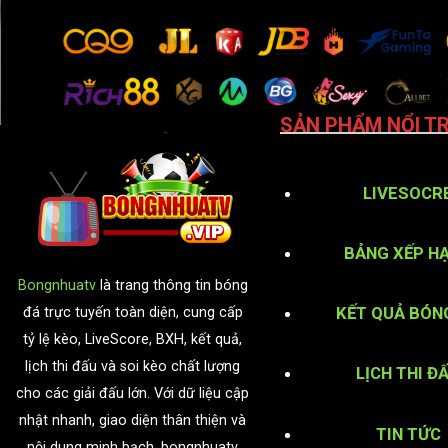
SẢN PHẨM NỔI TR
LIVESOCR
BẢNG XẾP H
Bongnhuatv
là trang thông tin bóng
KẾT QUẢ BÓN
đá trực tuyến toàn diện, cung cấp
tỷ lệ kèo, LiveScore, BXH, kết quả,
lịch thi đấu và soi kèo chất lượng
LỊCH THI Đ
cho các giải đấu lớn. Với dữ liệu cập
nhật nhanh, giao diện thân thiện và
TIN TỨC
nội dung minh bạch, bongnhuatv