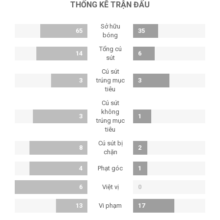
THỐNG KÊ TRẬN ĐẤU
Sở hữu
65
35
bóng
Tổng cú
14
6
sút
Cú sút
3
trúng mục
3
tiêu
Cú sút
không
3
1
trúng mục
tiêu
Cú sút bị
8
2
chặn
Phạt góc
4
1
Việt vị
6
0
Vi phạm
13
17