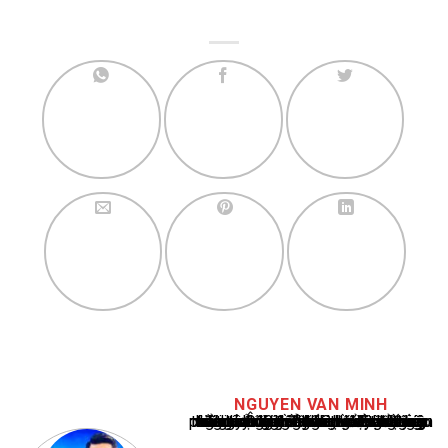
NGUYEN VAN MINH
Nguyễn Văn Minh là một trong những chuyên gia hàng đầu về báo cáo tin tức thể thao tại Việt Nam, với hơn 10 năm hoạt động trong ngành. Ông có kiến thức sâu rộng và kinh nghiệm đáng kể trong việc phân tích và báo cáo về các sự kiện thể thao hàng đầu. Sự hiểu biết sâu sắc của ông về ngành này đã giúp ông xây dựng uy tín và danh tiếng trong cộng đồng báo chí thể thao.