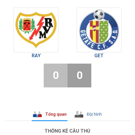
RAY
GET
0
0
Tổng quan
Đội hình
THỐNG KÊ CẦU THỦ