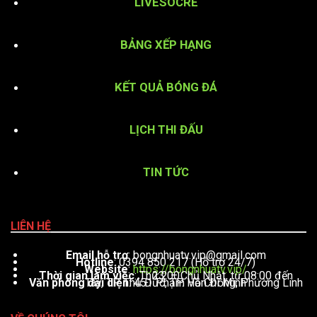
LIVESOCRE
BẢNG XẾP HẠNG
KẾT QUẢ BÓNG ĐÁ
LỊCH THI ĐẤU
TIN TỨC
LIÊN HỆ
Email hỗ trợ
:
bongnhuatv.vip@gmail.com
Hotline
: 0394 850 217 (Hỗ trợ 24/7)
Website
:
https://bongnhuatv.vip/
Thời gian làm việc
: Thứ 2 – Chủ Nhật, từ 08:00 đến 23:00
Văn phòng đại diện
: 451 Phạm Văn Đồng, Phường Linh Tây, TP. Thủ Đức, TP. Hồ Chí Minh