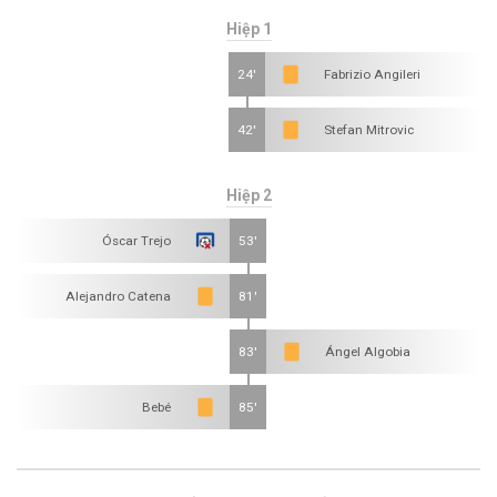
Hiệp 1
24'
Fabrizio Angileri
42'
Stefan Mitrovic
Hiệp 2
Óscar Trejo
53'
Alejandro Catena
81'
83'
Ángel Algobia
Bebé
85'