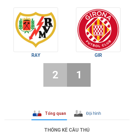
RAY
GIR
2
1
Tổng quan
Đội hình
THỐNG KÊ CẦU THỦ