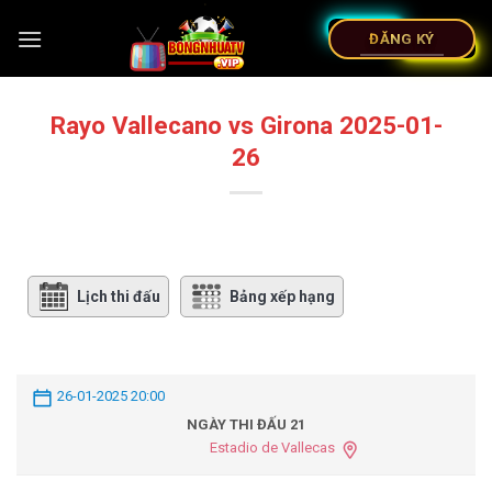
ĐĂNG KÝ
Rayo Vallecano vs Girona 2025-01-
26
Lịch thi đấu
Bảng xếp hạng
26-01-2025 20:00
NGÀY THI ĐẤU 21
Estadio de Vallecas