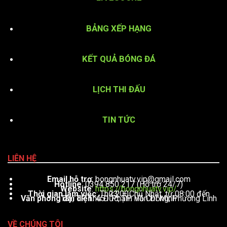
BẢNG XẾP HẠNG
KẾT QUẢ BÓNG ĐÁ
LỊCH THI ĐẤU
TIN TỨC
LIÊN HỆ
Email hỗ trợ
:
bongnhuatv.vip@gmail.com
Hotline
: 0394 850 217 (Hỗ trợ 24/7)
Website
:
https://bongnhuatv.vip/
Thời gian làm việc
: Thứ 2 – Chủ Nhật, từ 08:00 đến 23:00
Văn phòng đại diện
: 451 Phạm Văn Đồng, Phường Linh Tây, TP. Thủ Đức, TP. Hồ Chí Minh
VỀ CHÚNG TÔI