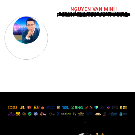
NGUYEN VAN MINH
Nguyễn Văn Minh là một trong những chuyên gia hàng đầu về báo cáo tin tức thể thao tại Việt Nam, với hơn 10 năm hoạt động trong ngành. Ông có kiến thức sâu rộng và kinh nghiệm đáng kể trong việc phân tích và báo cáo về các sự kiện thể thao hàng đầu. Sự hiểu biết sâu sắc của ông về ngành này đã giúp ông xây dựng uy tín và danh tiếng trong cộng đồng báo chí thể thao.