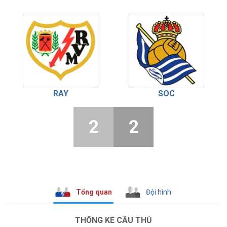
RAY
SOC
2
2
Tổng quan
Đội hình
THỐNG KÊ CẦU THỦ