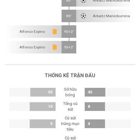
80'
Arkaitz Mariezkurrena
80'
Arkaitz Mariezkurrena
Alfonso Espino
90+2'
Alfonso Espino
90+2'
THỐNG KÊ TRẬN ĐẤU
Sở hữu
55
45
bóng
Tổng cú
10
8
sút
Cú sút
5
trúng mục
4
tiêu
Cú sút