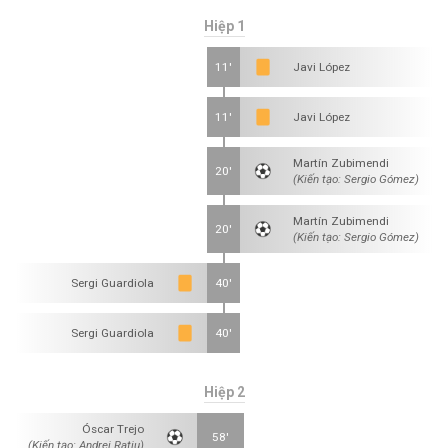
Hiệp 1
11'
Javi López
11'
Javi López
Martín Zubimendi
20'
(Kiến tạo: Sergio Gómez)
Martín Zubimendi
20'
(Kiến tạo: Sergio Gómez)
Sergi Guardiola
40'
Sergi Guardiola
40'
Hiệp 2
Óscar Trejo
58'
(Kiến tạo: Andrei Rațiu)