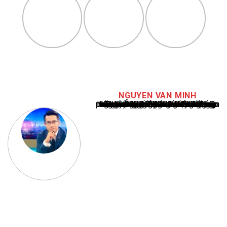
NGUYEN VAN MINH
Nguyễn Văn Minh là một trong những chuyên gia hàng đầu về báo cáo tin tức thể thao tại Việt Nam, với hơn 10 năm hoạt động trong ngành. Ông có kiến thức sâu rộng và kinh nghiệm đáng kể trong việc phân tích và báo cáo về các sự kiện thể thao hàng đầu. Sự hiểu biết sâu sắc của ông về ngành này đã giúp ông xây dựng uy tín và danh tiếng trong cộng đồng báo chí thể thao.