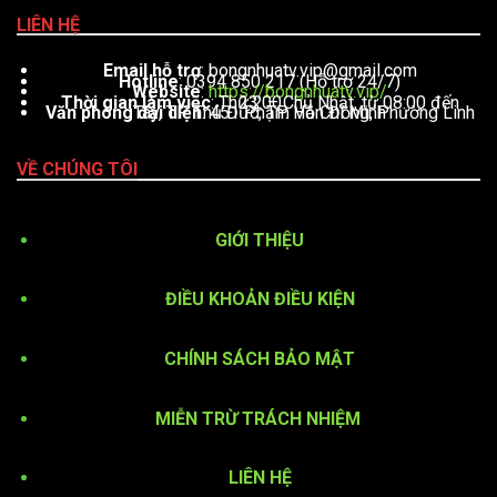
LIÊN HỆ
Email hỗ trợ
:
bongnhuatv.vip@gmail.com
Hotline
: 0394 850 217 (Hỗ trợ 24/7)
Website
:
https://bongnhuatv.vip/
Thời gian làm việc
: Thứ 2 – Chủ Nhật, từ 08:00 đến 23:00
Văn phòng đại diện
: 451 Phạm Văn Đồng, Phường Linh Tây, TP. Thủ Đức, TP. Hồ Chí Minh
VỀ CHÚNG TÔI
GIỚI THIỆU
ĐIỀU KHOẢN ĐIỀU KIỆN
CHÍNH SÁCH BẢO MẬT
MIỄN TRỪ TRÁCH NHIỆM
LIÊN HỆ