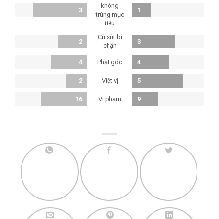
không
3
1
trúng mục
tiêu
Cú sút bị
2
3
chặn
Phạt góc
4
4
Việt vị
2
5
Vi phạm
16
9