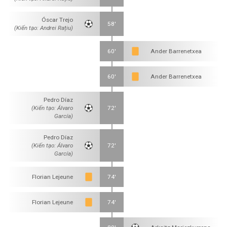
Óscar Trejo
58'
(Kiến tạo: Andrei Rațiu)
60'
Ander Barrenetxea
60'
Ander Barrenetxea
Pedro Díaz
(Kiến tạo: Álvaro
72'
García)
Pedro Díaz
(Kiến tạo: Álvaro
72'
García)
Florian Lejeune
74'
Florian Lejeune
74'