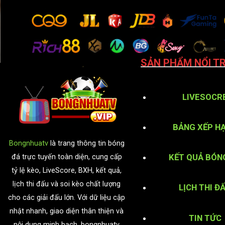
SẢN PHẨM NỔI TR
LIVESOCR
BẢNG XẾP H
Bongnhuatv
là trang thông tin bóng
KẾT QUẢ BÓN
đá trực tuyến toàn diện, cung cấp
tỷ lệ kèo, LiveScore, BXH, kết quả,
lịch thi đấu và soi kèo chất lượng
LỊCH THI Đ
cho các giải đấu lớn. Với dữ liệu cập
nhật nhanh, giao diện thân thiện và
TIN TỨC
nội dung minh bạch, bongnhuatv