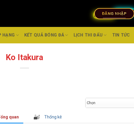
ĐĂNG NHẬP
P HẠNG
KẾT QUẢ BÓNG ĐÁ
LỊCH THI ĐẤU
TIN TỨC
Ko Itakura
Chọn
ổng quan
Thống kê