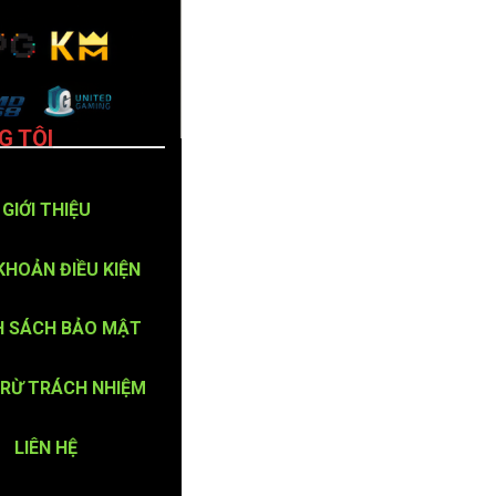
G TÔI
GIỚI THIỆU
KHOẢN ĐIỀU KIỆN
H SÁCH BẢO MẬT
TRỪ TRÁCH NHIỆM
LIÊN HỆ