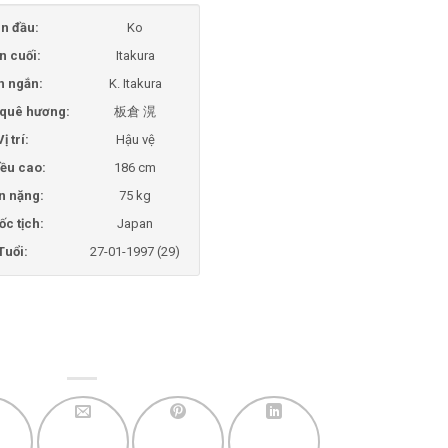
n đầu:
Ko
n cuối:
Itakura
n ngắn:
K. Itakura
i quê hương:
板倉 滉
Vị trí:
Hậu vệ
ều cao:
186 cm
n nặng:
75 kg
ốc tịch:
Japan
Tuổi:
27-01-1997 (29)