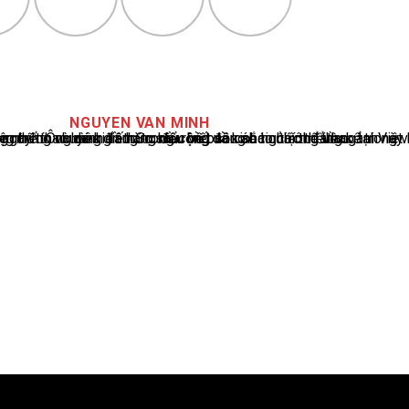
NGUYEN VAN MINH
cáo tin tức thể thao tại Việt Nam, với hơn 10 năm hoạt động trong ngành. Ông có kiến thức sâu rộng và kinh nghiệm đáng kể trong việc phân tích và báo cáo về các sự kiện thể thao hàng đầu. Sự hiểu biết sâu sắc của ông về ngành này đã giúp ông xây dựng uy tín và danh tiếng trong cộng đồng báo chí thể thao.