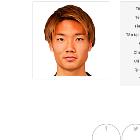
Tê
Tê
Tê
Tên tạ
Chi
Câ
Qu