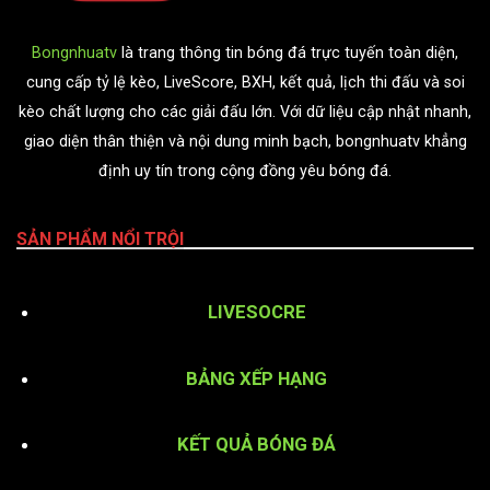
Bongnhuatv
là trang thông tin bóng đá trực tuyến toàn diện,
cung cấp tỷ lệ kèo, LiveScore, BXH, kết quả, lịch thi đấu và soi
kèo chất lượng cho các giải đấu lớn. Với dữ liệu cập nhật nhanh,
giao diện thân thiện và nội dung minh bạch, bongnhuatv khẳng
định uy tín trong cộng đồng yêu bóng đá.
SẢN PHẨM NỔI TRỘI
LIVESOCRE
BẢNG XẾP HẠNG
KẾT QUẢ BÓNG ĐÁ