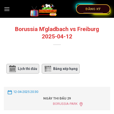
ĐĂNG KÝ
Borussia M'gladbach vs Freiburg
2025-04-12
Lịch thi đấu
Bảng xếp hạng
12-04-2025 20:30
NGÀY THI ĐẤU 29
BORUSSIA-PARK