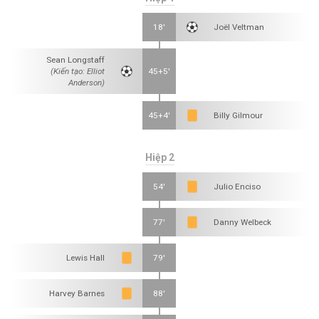
18'
Joël Veltman
Sean Longstaff
(Kiến tạo: Elliot
45+5'
Anderson)
45+4'
Billy Gilmour
Hiệp 2
54'
Julio Enciso
77'
Danny Welbeck
Lewis Hall
79'
Harvey Barnes
88'