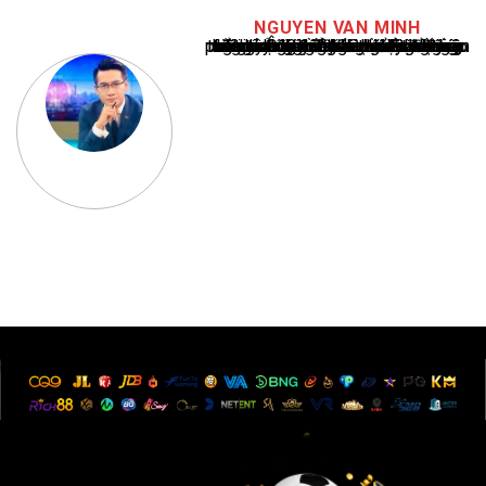
NGUYEN VAN MINH
Nguyễn Văn Minh là một trong những chuyên gia hàng đầu về báo cáo tin tức thể thao tại Việt Nam, với hơn 10 năm hoạt động trong ngành. Ông có kiến thức sâu rộng và kinh nghiệm đáng kể trong việc phân tích và báo cáo về các sự kiện thể thao hàng đầu. Sự hiểu biết sâu sắc của ông về ngành này đã giúp ông xây dựng uy tín và danh tiếng trong cộng đồng báo chí thể thao.