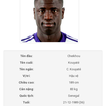
Tên đầu:
Cheikhou
Tên cuối:
Kouyaté
Tên ngắn:
C. Kouyaté
Vị trí:
Hậu vệ
Chiều cao:
189 cm
Cân nặng:
83 kg
Quốc tịch:
Senegal
Tuổi:
21-12-1989 (36)