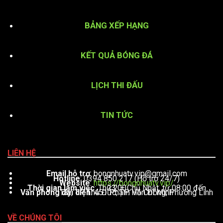
BẢNG XẾP HẠNG
KẾT QUẢ BÓNG ĐÁ
LỊCH THI ĐẤU
TIN TỨC
LIÊN HỆ
Email hỗ trợ
:
bongnhuatv.vip@gmail.com
Hotline
: 0394 850 217 (Hỗ trợ 24/7)
Website
:
https://bongnhuatv.vip/
Thời gian làm việc
: Thứ 2 – Chủ Nhật, từ 08:00 đến 23:00
Văn phòng đại diện
: 451 Phạm Văn Đồng, Phường Linh Tây, TP. Thủ Đức, TP. Hồ Chí Minh
VỀ CHÚNG TÔI