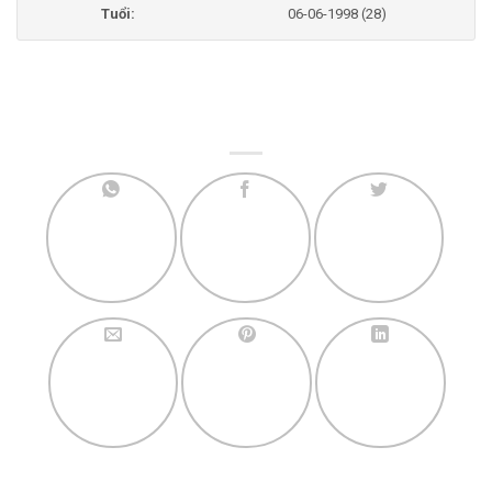
Tuổi:
06-06-1998 (28)