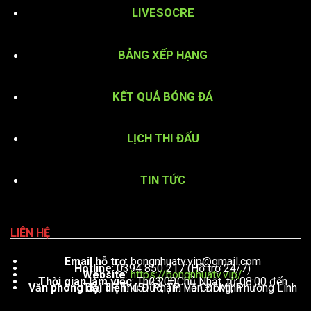
LIVESOCRE
BẢNG XẾP HẠNG
KẾT QUẢ BÓNG ĐÁ
LỊCH THI ĐẤU
TIN TỨC
LIÊN HỆ
Email hỗ trợ
:
bongnhuatv.vip@gmail.com
Hotline
: 0394 850 217 (Hỗ trợ 24/7)
Website
:
https://bongnhuatv.vip/
Thời gian làm việc
: Thứ 2 – Chủ Nhật, từ 08:00 đến 23:00
Văn phòng đại diện
: 451 Phạm Văn Đồng, Phường Linh Tây, TP. Thủ Đức, TP. Hồ Chí Minh