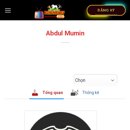
ĐĂNG KÝ
Abdul Mumin
Chọn
Tổng quan
Thống kê