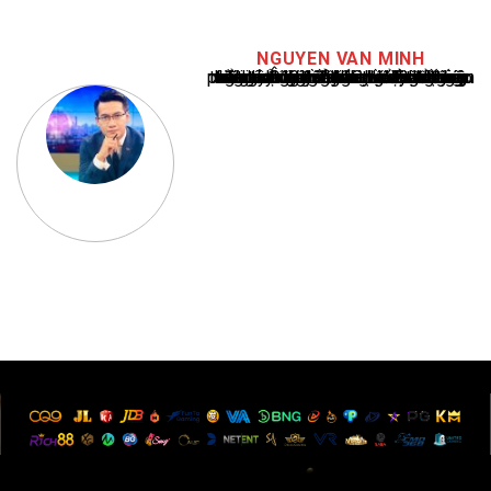
NGUYEN VAN MINH
Nguyễn Văn Minh là một trong những chuyên gia hàng đầu về báo cáo tin tức thể thao tại Việt Nam, với hơn 10 năm hoạt động trong ngành. Ông có kiến thức sâu rộng và kinh nghiệm đáng kể trong việc phân tích và báo cáo về các sự kiện thể thao hàng đầu. Sự hiểu biết sâu sắc của ông về ngành này đã giúp ông xây dựng uy tín và danh tiếng trong cộng đồng báo chí thể thao.