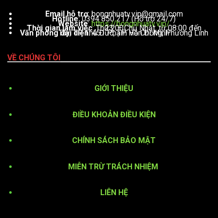
Email hỗ trợ
:
bongnhuatv.vip@gmail.com
Hotline
: 0394 850 217 (Hỗ trợ 24/7)
Website
:
https://bongnhuatv.vip/
Thời gian làm việc
: Thứ 2 – Chủ Nhật, từ 08:00 đến 23:00
Văn phòng đại diện
: 451 Phạm Văn Đồng, Phường Linh Tây, TP. Thủ Đức, TP. Hồ Chí Minh
VỀ CHÚNG TÔI
GIỚI THIỆU
ĐIỀU KHOẢN ĐIỀU KIỆN
CHÍNH SÁCH BẢO MẬT
MIỄN TRỪ TRÁCH NHIỆM
LIÊN HỆ