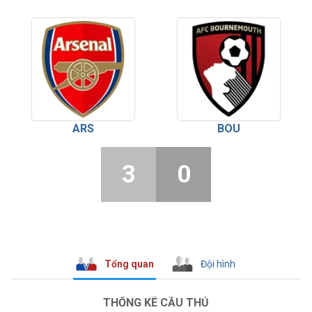
ARS
BOU
3
0
Tổng quan
Đội hình
THỐNG KÊ CẦU THỦ