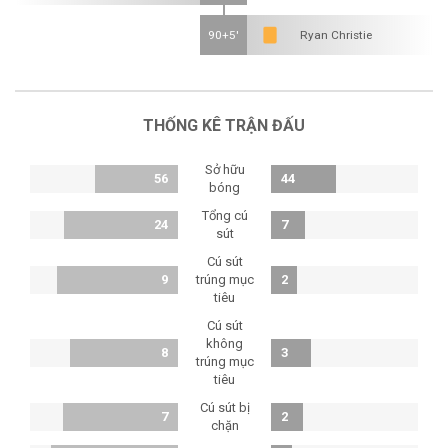
90+5'
Ryan Christie
THỐNG KÊ TRẬN ĐẤU
Sở hữu
56
44
bóng
Tổng cú
24
7
sút
Cú sút
9
trúng mục
2
tiêu
Cú sút
không
8
3
trúng mục
tiêu
Cú sút bị
7
2
chặn