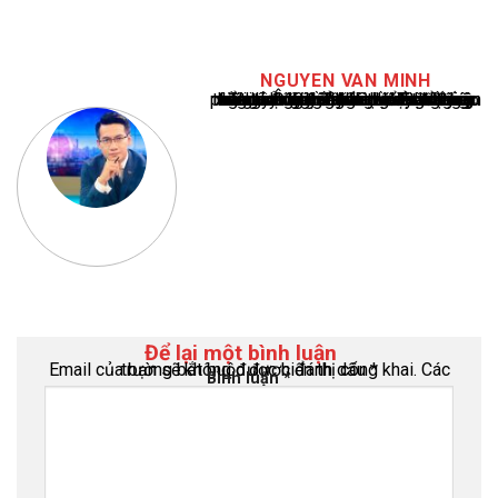
NGUYEN VAN MINH
Nguyễn Văn Minh là một trong những chuyên gia hàng đầu về báo cáo tin tức thể thao tại Việt Nam, với hơn 10 năm hoạt động trong ngành. Ông có kiến thức sâu rộng và kinh nghiệm đáng kể trong việc phân tích và báo cáo về các sự kiện thể thao hàng đầu. Sự hiểu biết sâu sắc của ông về ngành này đã giúp ông xây dựng uy tín và danh tiếng trong cộng đồng báo chí thể thao.
Để lại một bình luận
Email của bạn sẽ không được hiển thị công khai.
Các trường bắt buộc được đánh dấu
*
Bình luận
*