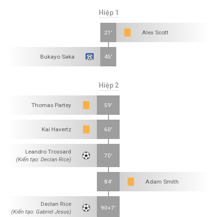
Hiệp 1
21'
Alex Scott
Bukayo Saka
45'
Hiệp 2
Thomas Partey
59'
Kai Havertz
60'
Leandro Trossard
70'
(Kiến tạo: Declan Rice)
84'
Adam Smith
Declan Rice
90+7'
(Kiến tạo: Gabriel Jesus)