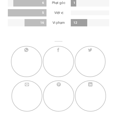
Phạt góc
6
1
Việt vị
5
Vi phạm
16
12