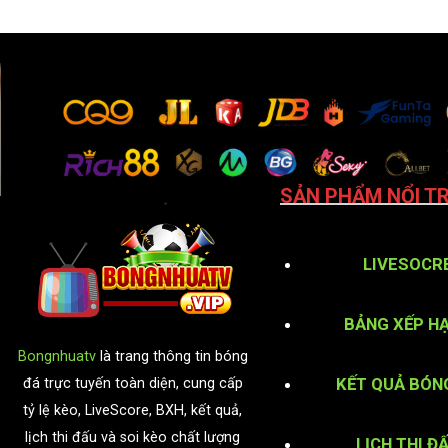
SẢN PHẨM NỔI TR
LIVESOCR
BẢNG XẾP H
Bongnhuatv
là trang thông tin bóng
KẾT QUẢ BÓN
đá trực tuyến toàn diện, cung cấp
tỷ lệ kèo, LiveScore, BXH, kết quả,
lịch thi đấu và soi kèo chất lượng
LỊCH THI Đ