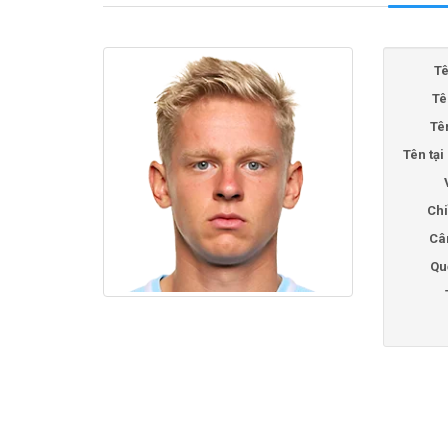
Tê
Tê
Tê
Tên tạ
Chi
Câ
Qu