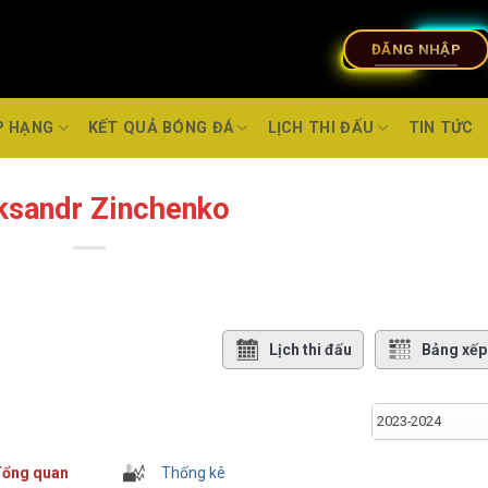
ĐĂNG NHẬP
P HẠNG
KẾT QUẢ BÓNG ĐÁ
LỊCH THI ĐẤU
TIN TỨC
ksandr Zinchenko
Lịch thi đấu
Bảng xếp
2023-2024
ổng quan
Thống kê