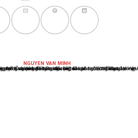
NGUYEN VAN MINH
cáo tin tức thể thao tại Việt Nam, với hơn 10 năm hoạt động trong ngành. Ông có kiến thức sâu rộng và kinh nghiệm đáng kể trong việc phân tích và báo cáo về các sự kiện thể thao hàng đầu. Sự hiểu biết sâu sắc của ông về ngành này đã giúp ông xây dựng uy tín và danh tiếng trong cộng đồng báo chí thể thao.