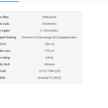
n đầu:
Oleksandr
n cuối:
Zinchenko
n ngắn:
O. Zinchenko
i quê hương:
Зінченко Олександр Володимирович
Vị trí:
Tiền vệ
ều cao:
175 cm
n nặng:
64 kg
ốc tịch:
Ukraine
Tuổi:
15-12-1996 (29)
Đội:
Arsenal FC (#35)