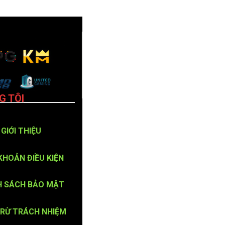
G TÔI
GIỚI THIỆU
KHOẢN ĐIỀU KIỆN
H SÁCH BẢO MẬT
TRỪ TRÁCH NHIỆM