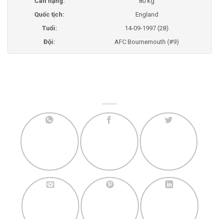
Cân nặng:
80 kg
Quốc tịch:
England
Tuổi:
14-09-1997 (28)
Đội:
AFC Bournemouth (#9)