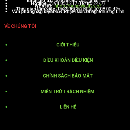
Email hỗ trợ
:
bongnhuatv.vip@gmail.com
Hotline
: 0394 850 217 (Hỗ trợ 24/7)
Website
:
https://bongnhuatv.vip/
Thời gian làm việc
: Thứ 2 – Chủ Nhật, từ 08:00 đến 23:00
Văn phòng đại diện
: 451 Phạm Văn Đồng, Phường Linh Tây, TP. Thủ Đức, TP. Hồ Chí Minh
VỀ CHÚNG TÔI
GIỚI THIỆU
ĐIỀU KHOẢN ĐIỀU KIỆN
CHÍNH SÁCH BẢO MẬT
MIỄN TRỪ TRÁCH NHIỆM
LIÊN HỆ