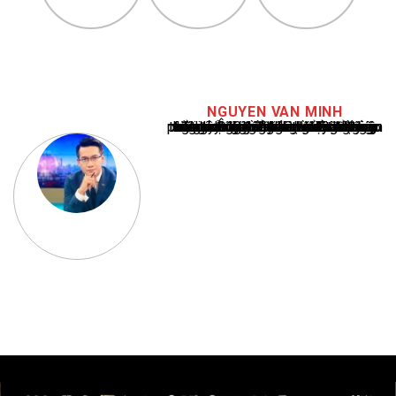
NGUYEN VAN MINH
Nguyễn Văn Minh là một trong những chuyên gia hàng đầu về báo cáo tin tức thể thao tại Việt Nam, với hơn 10 năm hoạt động trong ngành. Ông có kiến thức sâu rộng và kinh nghiệm đáng kể trong việc phân tích và báo cáo về các sự kiện thể thao hàng đầu. Sự hiểu biết sâu sắc của ông về ngành này đã giúp ông xây dựng uy tín và danh tiếng trong cộng đồng báo chí thể thao.