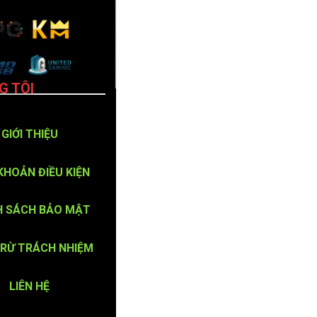
G TÔI
GIỚI THIỆU
KHOẢN ĐIỀU KIỆN
H SÁCH BẢO MẬT
TRỪ TRÁCH NHIỆM
LIÊN HỆ