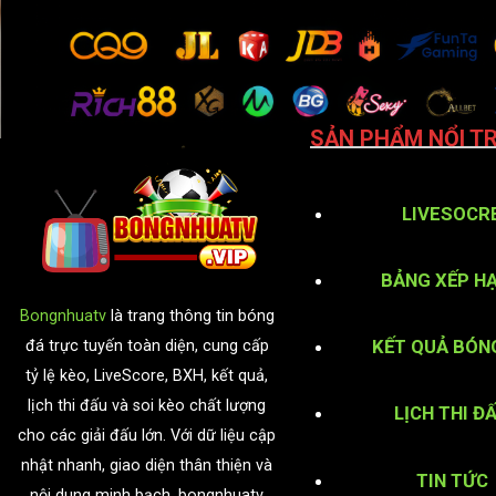
SẢN PHẨM NỔI TR
LIVESOCR
BẢNG XẾP H
Bongnhuatv
là trang thông tin bóng
KẾT QUẢ BÓN
đá trực tuyến toàn diện, cung cấp
tỷ lệ kèo, LiveScore, BXH, kết quả,
lịch thi đấu và soi kèo chất lượng
LỊCH THI Đ
cho các giải đấu lớn. Với dữ liệu cập
nhật nhanh, giao diện thân thiện và
TIN TỨC
nội dung minh bạch, bongnhuatv