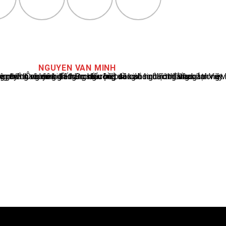
NGUYEN VAN MINH
cáo tin tức thể thao tại Việt Nam, với hơn 10 năm hoạt động trong ngành. Ông có kiến thức sâu rộng và kinh nghiệm đáng kể trong việc phân tích và báo cáo về các sự kiện thể thao hàng đầu. Sự hiểu biết sâu sắc của ông về ngành này đã giúp ông xây dựng uy tín và danh tiếng trong cộng đồng báo chí thể thao.