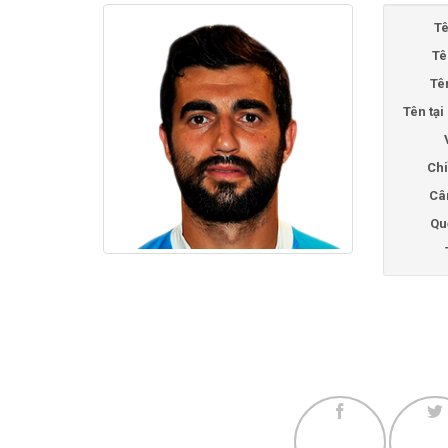
Tê
Tê
Tê
Tên tạ
Chi
Câ
Qu