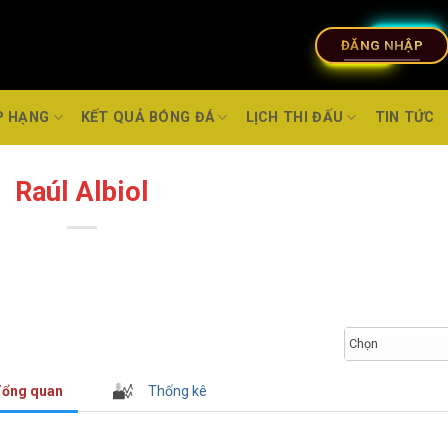
ĐĂNG NHẬP
P HẠNG
KẾT QUẢ BÓNG ĐÁ
LỊCH THI ĐẤU
TIN TỨC
Raúl Albiol
Chọn
ổng quan
Thống kê