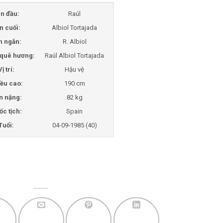
n đầu:
Raúl
n cuối:
Albiol Tortajada
n ngắn:
R. Albiol
i quê hương:
Raúl Albiol Tortajada
Vị trí:
Hậu vệ
ều cao:
190 cm
n nặng:
82 kg
ốc tịch:
Spain
Tuổi:
04-09-1985 (40)