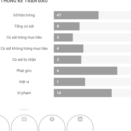
THỐNG KÊ TRẬN ĐẤU
Sở hữu bóng
47
Tổng cú sút
8
Cú sút trúng mục tiêu
2
Cú sút không trúng mục tiêu
4
Cú sút bị chặn
2
Phạt góc
6
Việt vị
1
Vi phạm
14