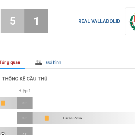
5
1
REAL VALLADOLID
Tổng quan
Đội hình
THỐNG KÊ CẦU THỦ
Hiệp 1
30'
36'
Lucas Rosa
42'