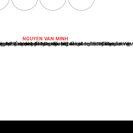
NGUYEN VAN MINH
cáo tin tức thể thao tại Việt Nam, với hơn 10 năm hoạt động trong ngành. Ông có kiến thức sâu rộng và kinh nghiệm đáng kể trong việc phân tích và báo cáo về các sự kiện thể thao hàng đầu. Sự hiểu biết sâu sắc của ông về ngành này đã giúp ông xây dựng uy tín và danh tiếng trong cộng đồng báo chí thể thao.