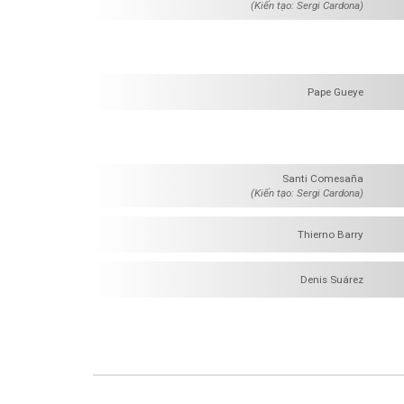
(Kiến tạo: Sergi Cardona)
Pape Gueye
Santi Comesaña
(Kiến tạo: Sergi Cardona)
Thierno Barry
Denis Suárez