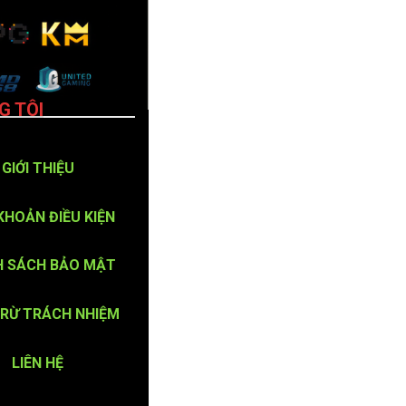
G TÔI
GIỚI THIỆU
KHOẢN ĐIỀU KIỆN
H SÁCH BẢO MẬT
TRỪ TRÁCH NHIỆM
LIÊN HỆ