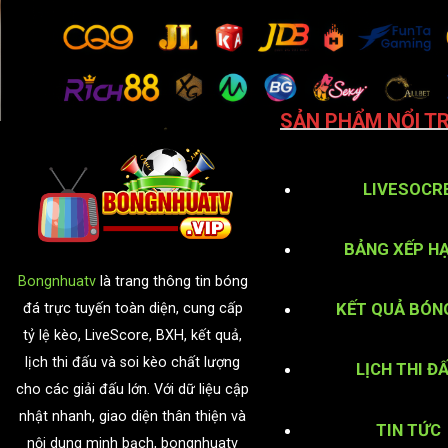
SẢN PHẨM NỔI TR
LIVESOCR
BẢNG XẾP H
Bongnhuatv
là trang thông tin bóng
KẾT QUẢ BÓN
đá trực tuyến toàn diện, cung cấp
tỷ lệ kèo, LiveScore, BXH, kết quả,
lịch thi đấu và soi kèo chất lượng
LỊCH THI Đ
cho các giải đấu lớn. Với dữ liệu cập
nhật nhanh, giao diện thân thiện và
TIN TỨC
nội dung minh bạch, bongnhuatv