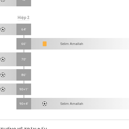
Hiệp 2
64'
66'
Selim Amallah
70'
86'
90+1'
90+4'
Selim Amallah