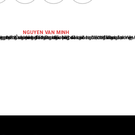
NGUYEN VAN MINH
cáo tin tức thể thao tại Việt Nam, với hơn 10 năm hoạt động trong ngành. Ông có kiến thức sâu rộng và kinh nghiệm đáng kể trong việc phân tích và báo cáo về các sự kiện thể thao hàng đầu. Sự hiểu biết sâu sắc của ông về ngành này đã giúp ông xây dựng uy tín và danh tiếng trong cộng đồng báo chí thể thao.