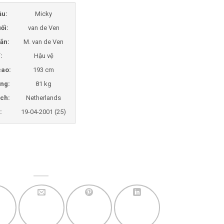
ầu:
Micky
ối:
van de Ven
ắn:
M. van de Ven
í:
Hậu vệ
cao:
193 cm
ng:
81 kg
ịch:
Netherlands
:
19-04-2001 (25)