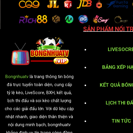
SẢN PHẨM NỔI TR
LIVESOCR
BẢNG XẾP H
Bongnhuatv
là trang thông tin bóng
KẾT QUẢ BÓN
đá trực tuyến toàn diện, cung cấp
tỷ lệ kèo, LiveScore, BXH, kết quả,
lịch thi đấu và soi kèo chất lượng
LỊCH THI Đ
cho các giải đấu lớn. Với dữ liệu cập
nhật nhanh, giao diện thân thiện và
TIN TỨC
nội dung minh bạch, bongnhuatv
khẳng định uy tín trong cộng đồng