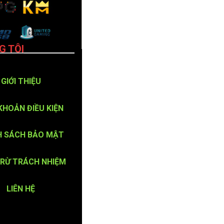
G TÔI
GIỚI THIỆU
KHOẢN ĐIỀU KIỆN
H SÁCH BẢO MẬT
TRỪ TRÁCH NHIỆM
LIÊN HỆ