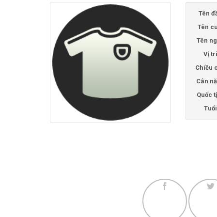
Tên đ
Tên cu
Tên ng
Vị tr
Chiều 
Cân nặ
Quốc t
Tuổi