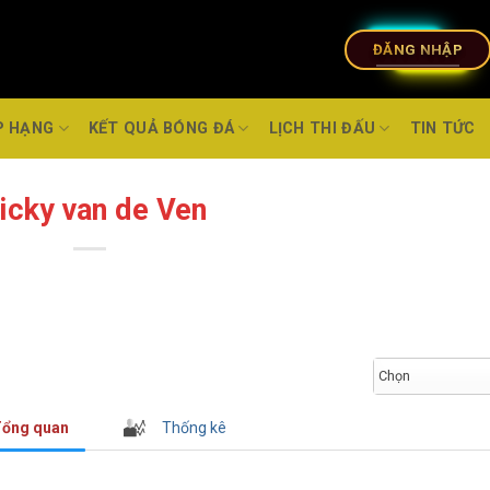
ĐĂNG NHẬP
P HẠNG
KẾT QUẢ BÓNG ĐÁ
LỊCH THI ĐẤU
TIN TỨC
icky van de Ven
Chọn
ổng quan
Thống kê