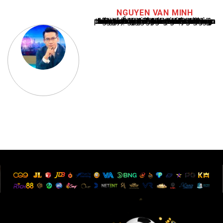
NGUYEN VAN MINH
Nguyễn Văn Minh là một trong những chuyên gia hàng đầu về báo cáo tin tức thể thao tại Việt Nam, với hơn 10 năm hoạt động trong ngành. Ông có kiến thức sâu rộng và kinh nghiệm đáng kể trong việc phân tích và báo cáo về các sự kiện thể thao hàng đầu. Sự hiểu biết sâu sắc của ông về ngành này đã giúp ông xây dựng uy tín và danh tiếng trong cộng đồng báo chí thể thao.