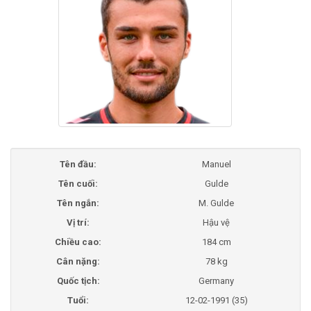
Tên đầu:
Manuel
Tên cuối:
Gulde
Tên ngắn:
M. Gulde
Vị trí:
Hậu vệ
Chiều cao:
184 cm
Cân nặng:
78 kg
Quốc tịch:
Germany
Tuổi:
12-02-1991 (35)