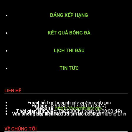
BẢNG XẾP HẠNG
KẾT QUẢ BÓNG ĐÁ
LỊCH THI ĐẤU
TIN TỨC
LIÊN HỆ
Email hỗ trợ
:
bongnhuatv.vip@gmail.com
Hotline
: 0394 850 217 (Hỗ trợ 24/7)
Website
:
https://bongnhuatv.vip/
Thời gian làm việc
: Thứ 2 – Chủ Nhật, từ 08:00 đến 23:00
Văn phòng đại diện
: 451 Phạm Văn Đồng, Phường Linh Tây, TP. Thủ Đức, TP. Hồ Chí Minh
VỀ CHÚNG TÔI