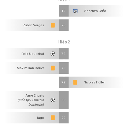
19'
Vincenzo Grifo
Ruben Vargas
23'
Hiệp 2
Felix Uduokhai
72'
Maximilian Bauer
79'
79'
Nicolas Höfler
Arne Engels
(Kiến tạo: Ermedin
80'
Demirovic)
Iago
90'