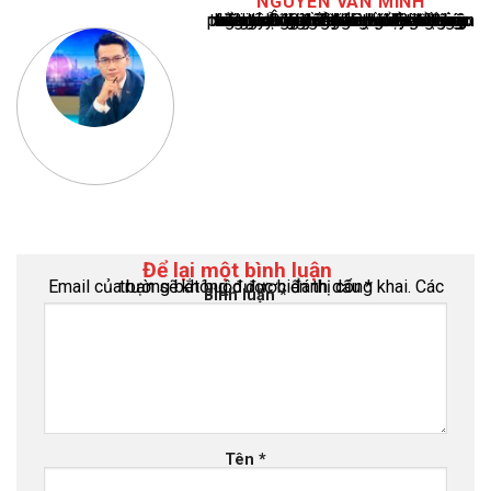
NGUYEN VAN MINH
Nguyễn Văn Minh là một trong những chuyên gia hàng đầu về báo cáo tin tức thể thao tại Việt Nam, với hơn 10 năm hoạt động trong ngành. Ông có kiến thức sâu rộng và kinh nghiệm đáng kể trong việc phân tích và báo cáo về các sự kiện thể thao hàng đầu. Sự hiểu biết sâu sắc của ông về ngành này đã giúp ông xây dựng uy tín và danh tiếng trong cộng đồng báo chí thể thao.
Để lại một bình luận
Email của bạn sẽ không được hiển thị công khai.
Các trường bắt buộc được đánh dấu
*
Bình luận
*
Tên
*