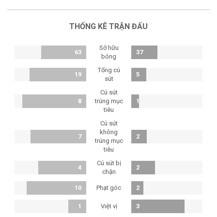
THỐNG KÊ TRẬN ĐẤU
Sở hữu
63
37
bóng
Tổng cú
19
5
sút
Cú sút
8
trúng mục
1
tiêu
Cú sút
không
7
2
trúng mục
tiêu
Cú sút bị
4
2
chặn
Phạt góc
10
2
Việt vị
1
3