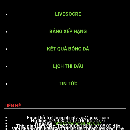
LIVESOCRE
BẢNG XẾP HẠNG
KẾT QUẢ BÓNG ĐÁ
LỊCH THI ĐẤU
TIN TỨC
LIÊN HỆ
Email hỗ trợ
:
bongnhuatv.vip@gmail.com
Hotline
: 0394 850 217 (Hỗ trợ 24/7)
Website
:
https://bongnhuatv.vip/
Thời gian làm việc
: Thứ 2 – Chủ Nhật, từ 08:00 đến 23:00
Văn phòng đại diện
: 451 Phạm Văn Đồng, Phường Linh Tây, TP. Thủ Đức, TP. Hồ Chí Minh