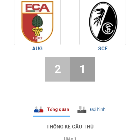
AUG
SCF
2
1
Tổng quan
Đội hình
THỐNG KÊ CẦU THỦ
Hiệp 1