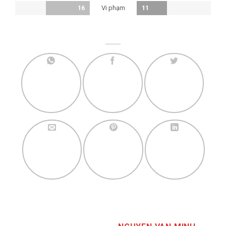
Vi phạm
16
11