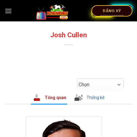
ĐĂNG KÝ
Josh Cullen
Chọn
Tổng quan
Thống kê