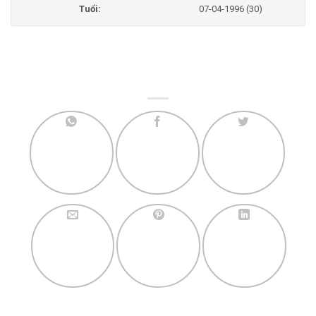
Tuổi:
07-04-1996 (30)