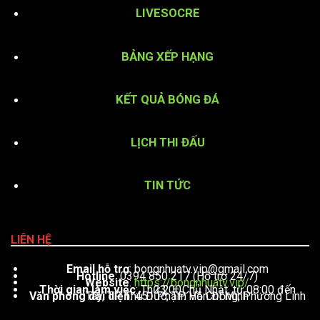
LIVESOCRE
BẢNG XẾP HẠNG
KẾT QUẢ BÓNG ĐÁ
LỊCH THI ĐẤU
TIN TỨC
LIÊN HỆ
Email hỗ trợ
:
bongnhuatv.vip@gmail.com
Hotline
: 0394 850 217 (Hỗ trợ 24/7)
Website
:
https://bongnhuatv.vip/
Thời gian làm việc
: Thứ 2 – Chủ Nhật, từ 08:00 đến 23:00
Văn phòng đại diện
: 451 Phạm Văn Đồng, Phường Linh Tây, TP. Thủ Đức, TP. Hồ Chí Minh