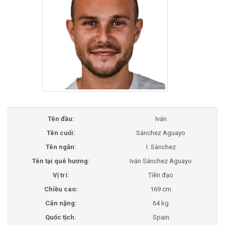
Tên đầu:
Iván
Tên cuối:
Sánchez Aguayo
Tên ngắn:
I. Sánchez
Tên tại quê hương:
Iván Sánchez Aguayo
Vị trí:
Tiền đạo
Chiều cao:
169 cm
Cân nặng:
64 kg
Quốc tịch:
Spain