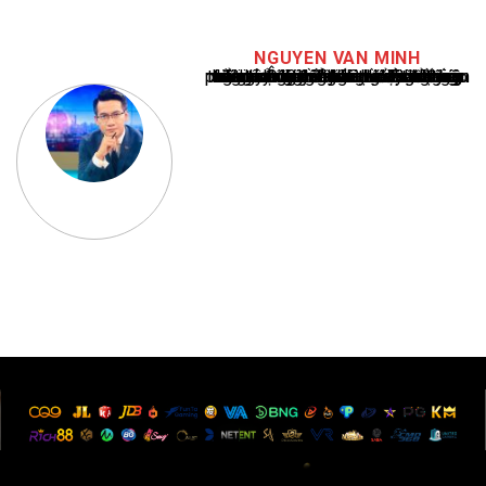
NGUYEN VAN MINH
Nguyễn Văn Minh là một trong những chuyên gia hàng đầu về báo cáo tin tức thể thao tại Việt Nam, với hơn 10 năm hoạt động trong ngành. Ông có kiến thức sâu rộng và kinh nghiệm đáng kể trong việc phân tích và báo cáo về các sự kiện thể thao hàng đầu. Sự hiểu biết sâu sắc của ông về ngành này đã giúp ông xây dựng uy tín và danh tiếng trong cộng đồng báo chí thể thao.