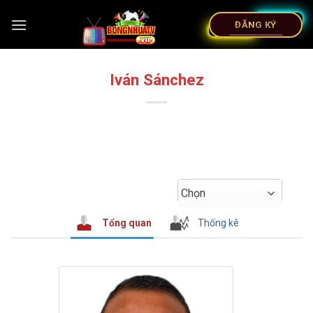
ĐĂNG KÝ
Iván Sánchez
Chọn
Tổng quan
Thống kê