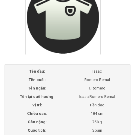
Tên đầu:
Isaac
Tên cuối:
Romero Bernal
Tên ngắn:
I. Romero
Tên tại quê hương:
Isaac Romero Bernal
Vị trí:
Tiền đạo
Chiều cao:
184 cm
Cân nặng:
75 kg
Quốc tịch:
Spain