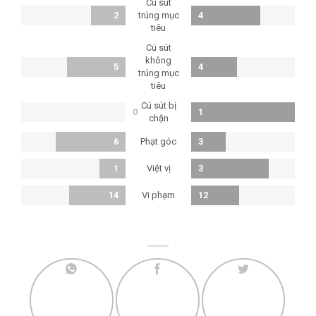
Cú sút
2
trúng mục
4
tiêu
Cú sút
không
5
4
trúng mục
tiêu
Cú sút bị
0
1
chặn
Phạt góc
6
3
Việt vị
1
3
Vi phạm
14
12