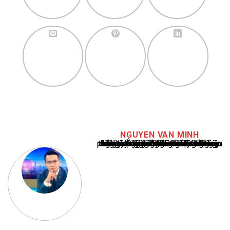
NGUYEN VAN MINH
Nguyễn Văn Minh là một trong những chuyên gia hàng đầu về báo cáo tin tức thể thao tại Việt Nam, với hơn 10 năm hoạt động trong ngành. Ông có kiến thức sâu rộng và kinh nghiệm đáng kể trong việc phân tích và báo cáo về các sự kiện thể thao hàng đầu. Sự hiểu biết sâu sắc của ông về ngành này đã giúp ông xây dựng uy tín và danh tiếng trong cộng đồng báo chí thể thao.