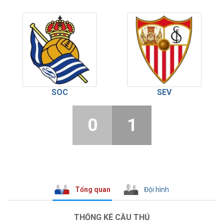
SOC
SEV
0
1
Tổng quan
Đội hình
THỐNG KÊ CẦU THỦ