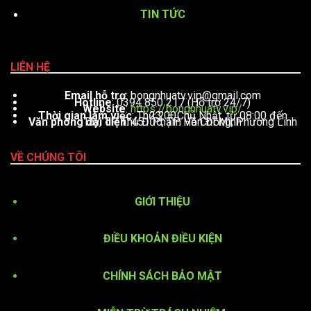
TIN TỨC
LIÊN HỆ
Email hỗ trợ
:
bongnhuatv.vip@gmail.com
Hotline
: 0394 850 217 (Hỗ trợ 24/7)
Website
:
https://bongnhuatv.vip/
Thời gian làm việc
: Thứ 2 – Chủ Nhật, từ 08:00 đến 23:00
Văn phòng đại diện
: 451 Phạm Văn Đồng, Phường Linh Tây, TP. Thủ Đức, TP. Hồ Chí Minh
VỀ CHÚNG TÔI
GIỚI THIỆU
ĐIỀU KHOẢN ĐIỀU KIỆN
CHÍNH SÁCH BẢO MẬT