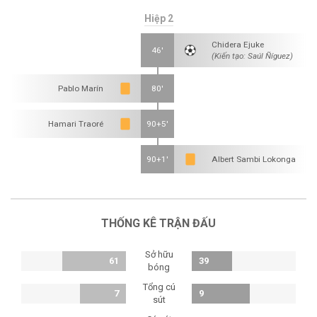
Hiệp 2
Chidera Ejuke
46'
(Kiến tạo: Saúl Ñíguez)
Pablo Marín
80'
Hamari Traoré
90+5'
90+1'
Albert Sambi Lokonga
THỐNG KÊ TRẬN ĐẤU
Sở hữu
61
39
bóng
Tổng cú
7
9
sút