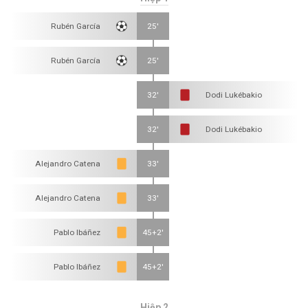
Rubén García
25'
Rubén García
25'
32'
Dodi Lukébakio
32'
Dodi Lukébakio
Alejandro Catena
33'
Alejandro Catena
33'
Pablo Ibáñez
45+2'
Pablo Ibáñez
45+2'
Hiệp 2