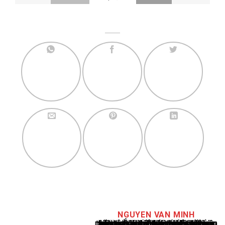
NGUYEN VAN MINH
Nguyễn Văn Minh là một trong những chuyên gia hàng đầu về báo cáo tin tức thể thao tại Việt Nam, với hơn 10 năm hoạt động trong ngành. Ông có kiến thức sâu rộng và kinh nghiệm đáng kể trong việc phân tích và báo cáo về các sự kiện thể thao hàng đầu. Sự hiểu biết sâu sắc của ông về ngành này đã giúp ông xây dựng uy tín và danh tiếng trong cộng đồng báo chí thể thao.