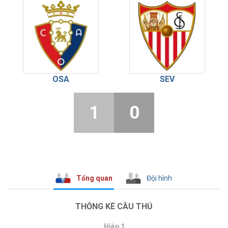
OSA
SEV
1
0
Tổng quan
Đội hình
THỐNG KÊ CẦU THỦ
Hiệp 1