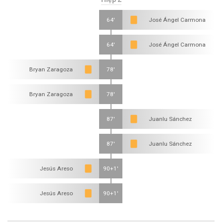
64'
José Ángel Carmona
64'
José Ángel Carmona
Bryan Zaragoza
78'
Bryan Zaragoza
78'
87'
Juanlu Sánchez
87'
Juanlu Sánchez
Jesús Areso
90+1'
Jesús Areso
90+1'