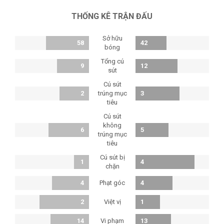
THỐNG KÊ TRẬN ĐẤU
Sở hữu
58
42
bóng
Tổng cú
9
12
sút
Cú sút
2
trúng mục
3
tiêu
Cú sút
không
6
5
trúng mục
tiêu
Cú sút bị
1
4
chặn
Phạt góc
4
4
Việt vị
2
1
Vi phạm
14
13