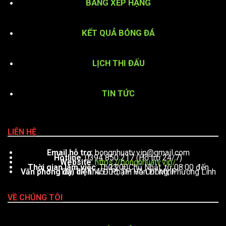
BẢNG XẾP HẠNG
KẾT QUẢ BÓNG ĐÁ
LỊCH THI ĐẤU
TIN TỨC
LIÊN HỆ
Email hỗ trợ
:
bongnhuatv.vip@gmail.com
Hotline
: 0394 850 217 (Hỗ trợ 24/7)
Website
:
https://bongnhuatv.vip/
Thời gian làm việc
: Thứ 2 – Chủ Nhật, từ 08:00 đến 23:00
Văn phòng đại diện
: 451 Phạm Văn Đồng, Phường Linh Tây, TP. Thủ Đức, TP. Hồ Chí Minh
VỀ CHÚNG TÔI