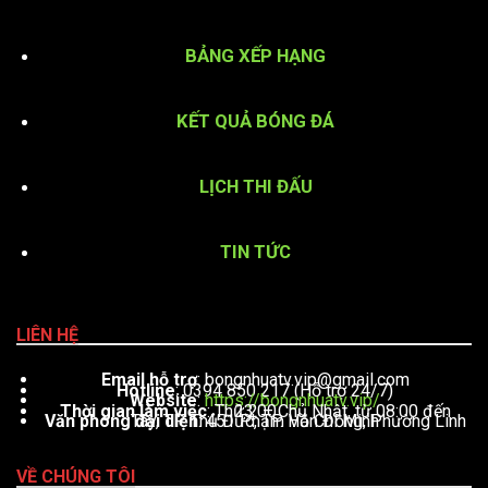
BẢNG XẾP HẠNG
KẾT QUẢ BÓNG ĐÁ
LỊCH THI ĐẤU
TIN TỨC
LIÊN HỆ
Email hỗ trợ
:
bongnhuatv.vip@gmail.com
Hotline
: 0394 850 217 (Hỗ trợ 24/7)
Website
:
https://bongnhuatv.vip/
Thời gian làm việc
: Thứ 2 – Chủ Nhật, từ 08:00 đến 23:00
Văn phòng đại diện
: 451 Phạm Văn Đồng, Phường Linh Tây, TP. Thủ Đức, TP. Hồ Chí Minh
VỀ CHÚNG TÔI