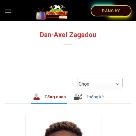
ĐĂNG KÝ
Dan-Axel Zagadou
Chọn
Tổng quan
Thống kê