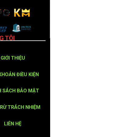
G TÔI
GIỚI THIỆU
KHOẢN ĐIỀU KIỆN
H SÁCH BẢO MẬT
TRỪ TRÁCH NHIỆM
LIÊN HỆ