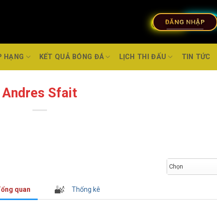
ĐĂNG NHẬP
P HẠNG
KẾT QUẢ BÓNG ĐÁ
LỊCH THI ĐẤU
TIN TỨC
Andres Sfait
Chọn
ổng quan
Thống kê