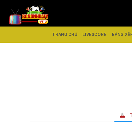
TRANG CHỦ
LIVESCORE
BẢNG XẾ
T