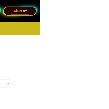
ĐĂNG KÝ