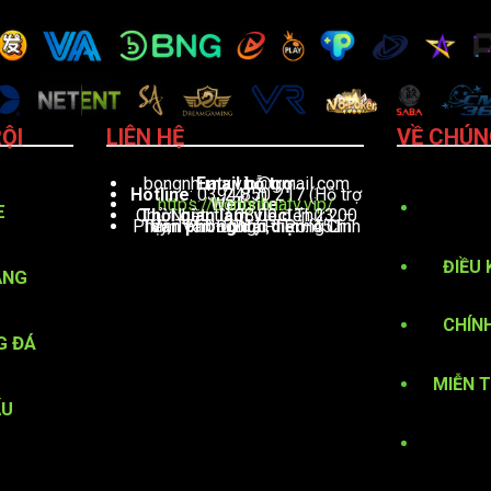
ỘI
LIÊN HỆ
VỀ CHÚN
bongnhuatv.vip@gmail.com
Email hỗ trợ
:
Hotline
: 0394 850 217 (Hỗ trợ 24/7)
https://bongnhuatv.vip/
Website
:
E
: Thứ 2 – Chủ Nhật, từ 08:00 đến 23:00
Thời gian làm việc
Văn phòng đại diện
: 451 Phạm Văn Đồng, Phường Linh Tây, TP. Thủ Đức, TP. Hồ Chí Minh
ĐIỀU 
ẠNG
CHÍN
G ĐÁ
MIỄN 
ẤU