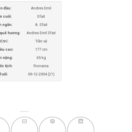
n đầu:
Andres Emil
n cuối:
Sfait
n ngắn:
A. Sfait
i quê hương:
Andres Emil Sfait
Vị trí:
Tiền vệ
ều cao:
177 cm
n nặng:
65 kg
ốc tịch:
Romania
Tuổi:
09-12-2004 (21)