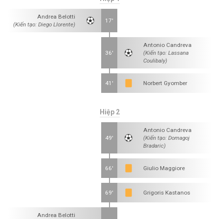
Andrea Belotti
17'
(Kiến tạo: Diego Llorente)
Antonio Candreva
36'
(Kiến tạo: Lassana
Coulibaly)
41'
Norbert Gyomber
Hiệp 2
Antonio Candreva
49'
(Kiến tạo: Domagoj
Bradaric)
66'
Giulio Maggiore
69'
Grigoris Kastanos
Andrea Belotti