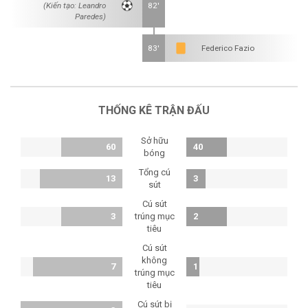
(Kiến tạo: Leandro
82'
Paredes)
83'
Federico Fazio
THỐNG KÊ TRẬN ĐẤU
Sở hữu
60
40
bóng
Tổng cú
13
3
sút
Cú sút
3
trúng mục
2
tiêu
Cú sút
không
7
1
trúng mục
tiêu
Cú sút bị