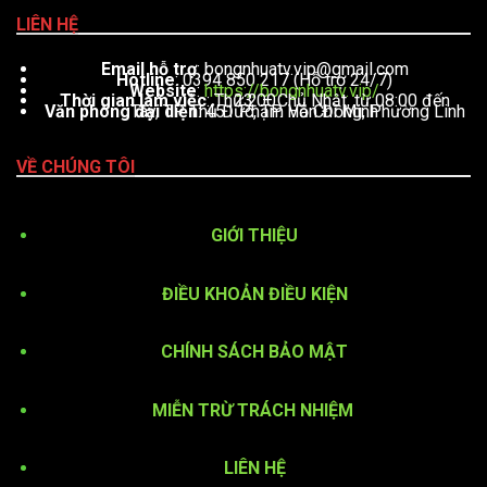
LIÊN HỆ
Email hỗ trợ
:
bongnhuatv.vip@gmail.com
Hotline
: 0394 850 217 (Hỗ trợ 24/7)
Website
:
https://bongnhuatv.vip/
Thời gian làm việc
: Thứ 2 – Chủ Nhật, từ 08:00 đến 23:00
Văn phòng đại diện
: 451 Phạm Văn Đồng, Phường Linh Tây, TP. Thủ Đức, TP. Hồ Chí Minh
VỀ CHÚNG TÔI
GIỚI THIỆU
ĐIỀU KHOẢN ĐIỀU KIỆN
CHÍNH SÁCH BẢO MẬT
MIỄN TRỪ TRÁCH NHIỆM
LIÊN HỆ