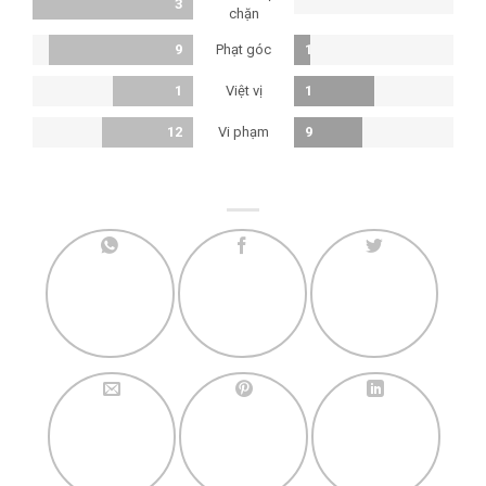
3
chặn
Phạt góc
9
1
Việt vị
1
1
Vi phạm
12
9