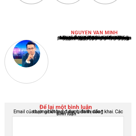
NGUYEN VAN MINH
Nguyễn Văn Minh là một trong những chuyên gia hàng đầu về báo cáo tin tức thể thao tại Việt Nam, với hơn 10 năm hoạt động trong ngành. Ông có kiến thức sâu rộng và kinh nghiệm đáng kể trong việc phân tích và báo cáo về các sự kiện thể thao hàng đầu. Sự hiểu biết sâu sắc của ông về ngành này đã giúp ông xây dựng uy tín và danh tiếng trong cộng đồng báo chí thể thao.
Để lại một bình luận
Email của bạn sẽ không được hiển thị công khai.
Các trường bắt buộc được đánh dấu
*
Bình luận
*