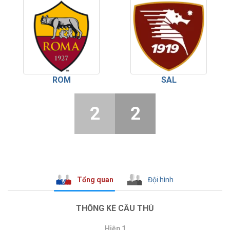
ROM
SAL
2
2
Tổng quan
Đội hình
THỐNG KÊ CẦU THỦ
Hiệp 1