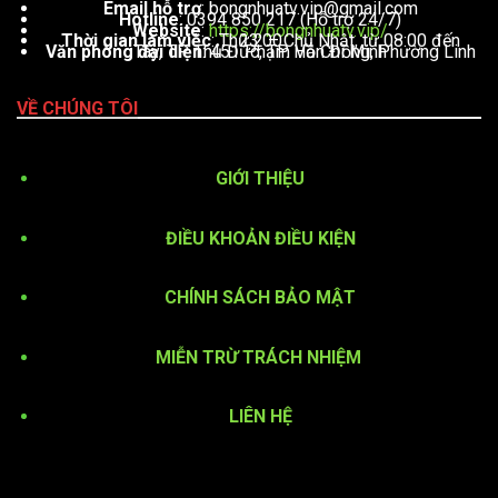
Email hỗ trợ
:
bongnhuatv.vip@gmail.com
Hotline
: 0394 850 217 (Hỗ trợ 24/7)
Website
:
https://bongnhuatv.vip/
Thời gian làm việc
: Thứ 2 – Chủ Nhật, từ 08:00 đến 23:00
Văn phòng đại diện
: 451 Phạm Văn Đồng, Phường Linh Tây, TP. Thủ Đức, TP. Hồ Chí Minh
VỀ CHÚNG TÔI
GIỚI THIỆU
ĐIỀU KHOẢN ĐIỀU KIỆN
CHÍNH SÁCH BẢO MẬT
MIỄN TRỪ TRÁCH NHIỆM
LIÊN HỆ