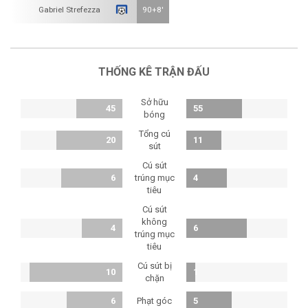
Gabriel Strefezza
90+8'
THỐNG KÊ TRẬN ĐẤU
Sở hữu
45
55
bóng
Tổng cú
20
11
sút
Cú sút
6
trúng mục
4
tiêu
Cú sút
không
4
6
trúng mục
tiêu
Cú sút bị
10
1
chặn
Phạt góc
6
5