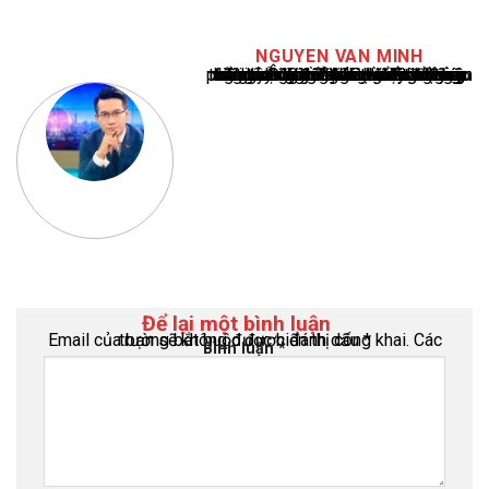
NGUYEN VAN MINH
Nguyễn Văn Minh là một trong những chuyên gia hàng đầu về báo cáo tin tức thể thao tại Việt Nam, với hơn 10 năm hoạt động trong ngành. Ông có kiến thức sâu rộng và kinh nghiệm đáng kể trong việc phân tích và báo cáo về các sự kiện thể thao hàng đầu. Sự hiểu biết sâu sắc của ông về ngành này đã giúp ông xây dựng uy tín và danh tiếng trong cộng đồng báo chí thể thao.
Để lại một bình luận
Email của bạn sẽ không được hiển thị công khai.
Các trường bắt buộc được đánh dấu
*
Bình luận
*