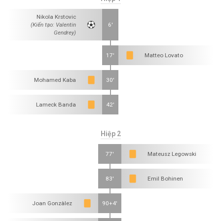
Nikola Krstovic
(Kiến tạo: Valentin
6'
Gendrey)
17'
Matteo Lovato
Mohamed Kaba
30'
Lameck Banda
42'
Hiệp 2
77'
Mateusz Legowski
83'
Emil Bohinen
Joan Gonzàlez
90+4'