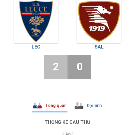
LEC
SAL
2
0
Tổng quan
Đội hình
THỐNG KÊ CẦU THỦ
Hiệp 1