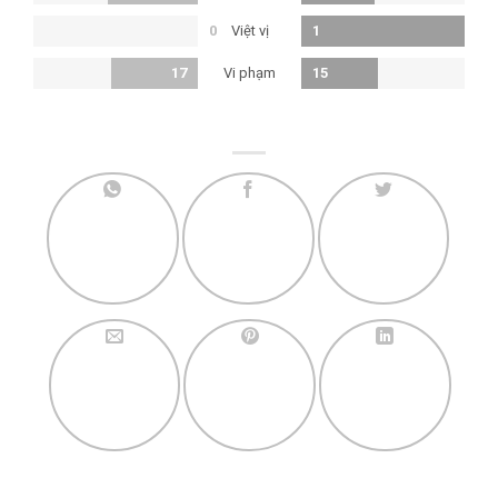
Việt vị
0
1
Vi phạm
17
15