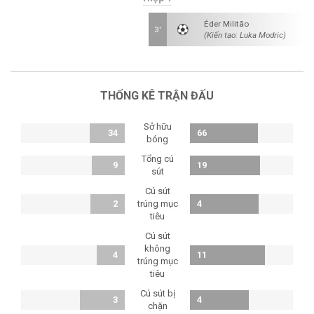
Éder Militão
3'
(Kiến tạo: Luka Modric)
THỐNG KÊ TRẬN ĐẤU
Sở hữu
34
66
bóng
Tổng cú
9
19
sút
Cú sút
2
trúng mục
4
tiêu
Cú sút
không
4
11
trúng mục
tiêu
Cú sút bị
3
4
chặn