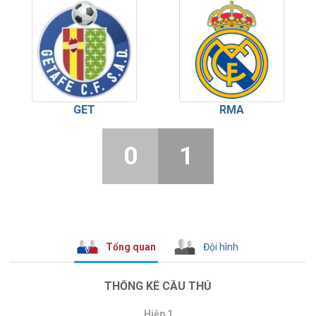
GET
RMA
0
1
Tổng quan
Đội hình
THỐNG KÊ CẦU THỦ
Hiệp 1