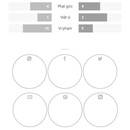
Phạt góc
4
4
Việt vị
1
2
Vi phạm
10
5