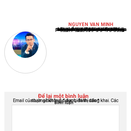
NGUYEN VAN MINH
Nguyễn Văn Minh là một trong những chuyên gia hàng đầu về báo cáo tin tức thể thao tại Việt Nam, với hơn 10 năm hoạt động trong ngành. Ông có kiến thức sâu rộng và kinh nghiệm đáng kể trong việc phân tích và báo cáo về các sự kiện thể thao hàng đầu. Sự hiểu biết sâu sắc của ông về ngành này đã giúp ông xây dựng uy tín và danh tiếng trong cộng đồng báo chí thể thao.
Để lại một bình luận
Email của bạn sẽ không được hiển thị công khai.
Các trường bắt buộc được đánh dấu
*
Bình luận
*