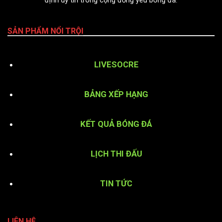
định uy tín trong cộng đồng yêu bóng đá.
SẢN PHẨM NỔI TRỘI
LIVESOCRE
BẢNG XẾP HẠNG
KẾT QUẢ BÓNG ĐÁ
LỊCH THI ĐẤU
TIN TỨC
LIÊN HỆ