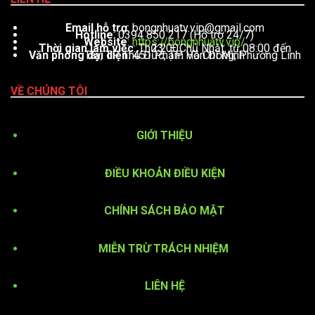
Email hỗ trợ
:
bongnhuatv.vip@gmail.com
Hotline
: 0394 850 217 (Hỗ trợ 24/7)
Website
:
https://bongnhuatv.vip/
Thời gian làm việc
: Thứ 2 – Chủ Nhật, từ 08:00 đến 23:00
Văn phòng đại diện
: 451 Phạm Văn Đồng, Phường Linh Tây, TP. Thủ Đức, TP. Hồ Chí Minh
VỀ CHÚNG TÔI
GIỚI THIỆU
ĐIỀU KHOẢN ĐIỀU KIỆN
CHÍNH SÁCH BẢO MẬT
MIỄN TRỪ TRÁCH NHIỆM
LIÊN HỆ