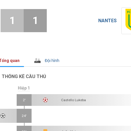
1
1
NANTES
Tổng quan
Đội hình
THỐNG KÊ CẦU THỦ
Hiệp 1
2'
Castello Lukeba
24'