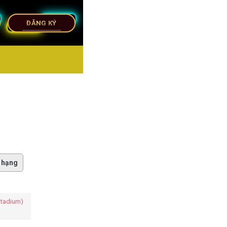
ĐĂNG KÝ
 hạng
Stadium)