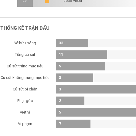
29'
João Victor
THỐNG KÊ TRẬN ĐẤU
Sở hữu bóng
33
Tổng cú sút
11
Cú sút trúng mục tiêu
5
Cú sút không trúng mục tiêu
3
Cú sút bị chặn
3
Phạt góc
2
Việt vị
5
Vi phạm
7