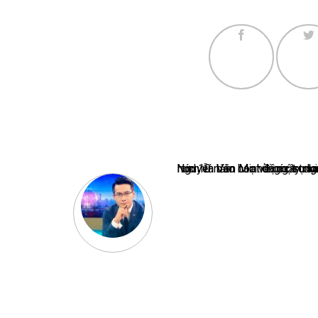
Nguyễn Văn Minh là một trong những chuyên gia hàng đầu về báo 