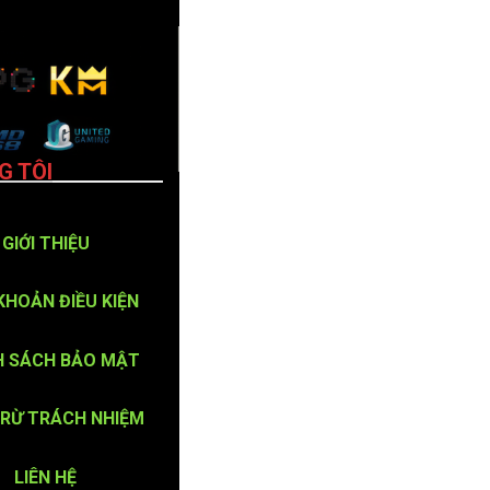
G TÔI
GIỚI THIỆU
KHOẢN ĐIỀU KIỆN
H SÁCH BẢO MẬT
TRỪ TRÁCH NHIỆM
LIÊN HỆ