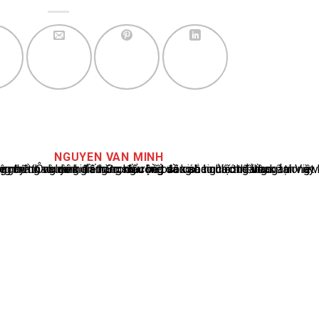
NGUYEN VAN MINH
cáo tin tức thể thao tại Việt Nam, với hơn 10 năm hoạt động trong ngành. Ông có kiến thức sâu rộng và kinh nghiệm đáng kể trong việc phân tích và báo cáo về các sự kiện thể thao hàng đầu. Sự hiểu biết sâu sắc của ông về ngành này đã giúp ông xây dựng uy tín và danh tiếng trong cộng đồng báo chí thể thao.