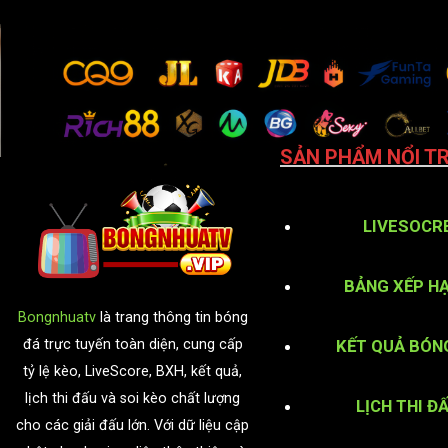
SẢN PHẨM NỔI TR
LIVESOCR
BẢNG XẾP H
Bongnhuatv
là trang thông tin bóng
KẾT QUẢ BÓN
đá trực tuyến toàn diện, cung cấp
tỷ lệ kèo, LiveScore, BXH, kết quả,
lịch thi đấu và soi kèo chất lượng
LỊCH THI Đ
cho các giải đấu lớn. Với dữ liệu cập