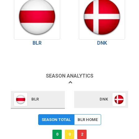
BLR
DNK
SEASON ANALYTICS
BLR
DNK
SEASON TOTAL
BLR HOME
0
0
2