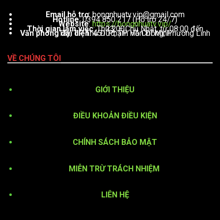
Email hỗ trợ
:
bongnhuatv.vip@gmail.com
Hotline
: 0394 850 217 (Hỗ trợ 24/7)
Website
:
https://bongnhuatv.vip/
Thời gian làm việc
: Thứ 2 – Chủ Nhật, từ 08:00 đến 23:00
Văn phòng đại diện
: 451 Phạm Văn Đồng, Phường Linh Tây, TP. Thủ Đức, TP. Hồ Chí Minh
VỀ CHÚNG TÔI
GIỚI THIỆU
ĐIỀU KHOẢN ĐIỀU KIỆN
CHÍNH SÁCH BẢO MẬT
MIỄN TRỪ TRÁCH NHIỆM
LIÊN HỆ