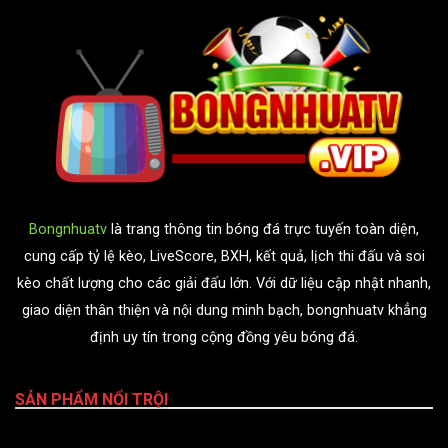
Bongnhuatv
là trang thông tin bóng đá trực tuyến toàn diện,
cung cấp tỷ lệ kèo, LiveScore, BXH, kết quả, lịch thi đấu và soi
kèo chất lượng cho các giải đấu lớn. Với dữ liệu cập nhật nhanh,
giao diện thân thiện và nội dung minh bạch, bongnhuatv khẳng
định uy tín trong cộng đồng yêu bóng đá.
SẢN PHẨM NỔI TRỘI