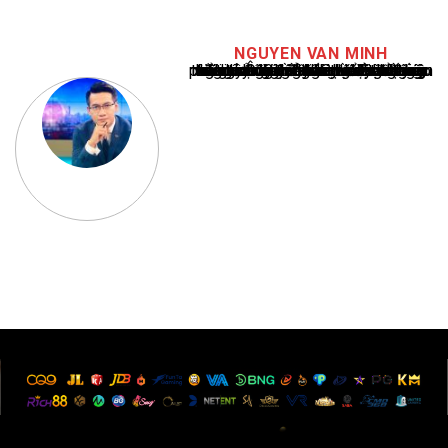
NGUYEN VAN MINH
Nguyễn Văn Minh là một trong những chuyên gia hàng đầu về báo cáo tin tức thể thao tại Việt Nam, với hơn 10 năm hoạt động trong ngành. Ông có kiến thức sâu rộng và kinh nghiệm đáng kể trong việc phân tích và báo cáo về các sự kiện thể thao hàng đầu. Sự hiểu biết sâu sắc của ông về ngành này đã giúp ông xây dựng uy tín và danh tiếng trong cộng đồng báo chí thể thao.