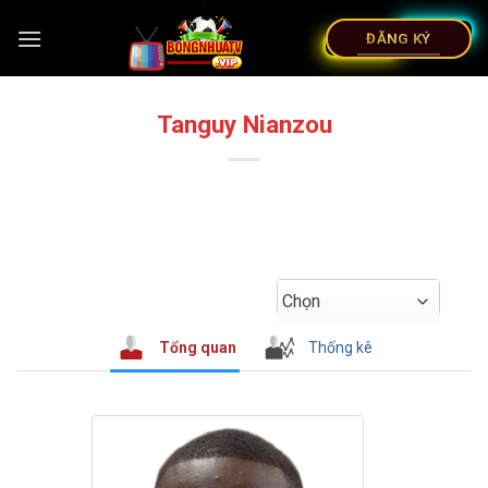
ĐĂNG KÝ
Tanguy Nianzou
Chọn
Tổng quan
Thống kê