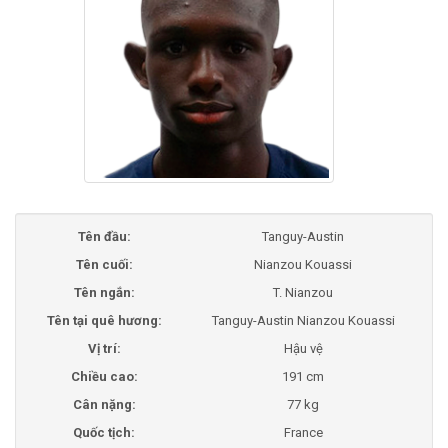
Tên đầu:
Tanguy-Austin
Tên cuối:
Nianzou Kouassi
Tên ngắn:
T. Nianzou
Tên tại quê hương:
Tanguy-Austin Nianzou Kouassi
Vị trí:
Hậu vệ
Chiều cao:
191 cm
Cân nặng:
77 kg
Quốc tịch:
France