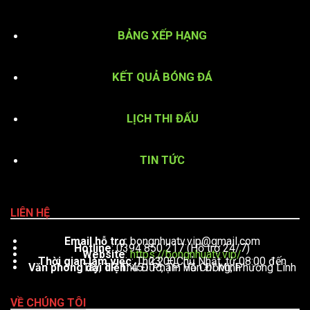
BẢNG XẾP HẠNG
KẾT QUẢ BÓNG ĐÁ
LỊCH THI ĐẤU
TIN TỨC
LIÊN HỆ
Email hỗ trợ
:
bongnhuatv.vip@gmail.com
Hotline
: 0394 850 217 (Hỗ trợ 24/7)
Website
:
https://bongnhuatv.vip/
Thời gian làm việc
: Thứ 2 – Chủ Nhật, từ 08:00 đến 23:00
Văn phòng đại diện
: 451 Phạm Văn Đồng, Phường Linh Tây, TP. Thủ Đức, TP. Hồ Chí Minh
VỀ CHÚNG TÔI