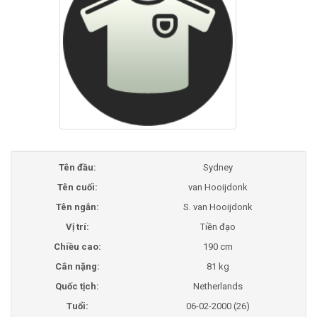
Tên đầu:
Sydney
Tên cuối:
van Hooijdonk
Tên ngắn:
S. van Hooijdonk
Vị trí:
Tiền đạo
Chiều cao:
190 cm
Cân nặng:
81 kg
Quốc tịch:
Netherlands
Tuổi:
06-02-2000 (26)