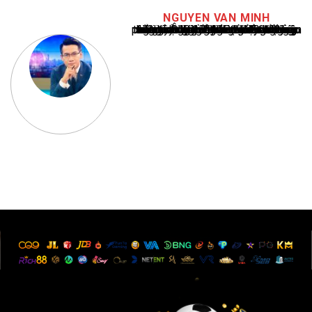
NGUYEN VAN MINH
Nguyễn Văn Minh là một trong những chuyên gia hàng đầu về báo cáo tin tức thể thao tại Việt Nam, với hơn 10 năm hoạt động trong ngành. Ông có kiến thức sâu rộng và kinh nghiệm đáng kể trong việc phân tích và báo cáo về các sự kiện thể thao hàng đầu. Sự hiểu biết sâu sắc của ông về ngành này đã giúp ông xây dựng uy tín và danh tiếng trong cộng đồng báo chí thể thao.