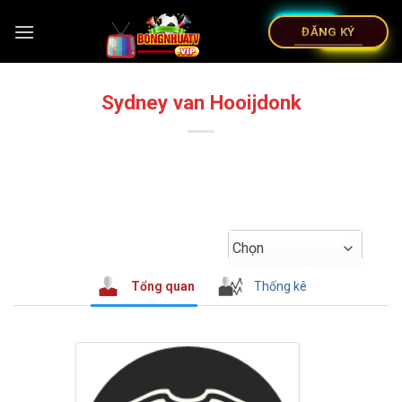
ĐĂNG KÝ
Sydney van Hooijdonk
Chọn
Tổng quan
Thống kê