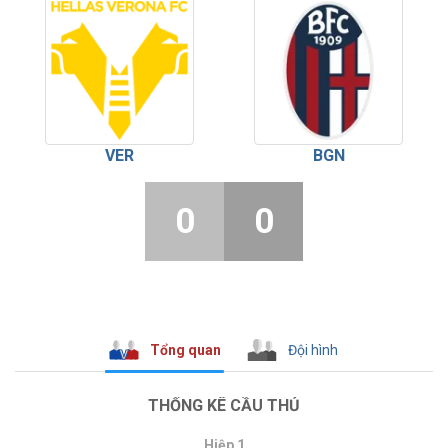
VER
BGN
0
0
Tổng quan
Đội hình
THỐNG KÊ CẦU THỦ
Hiệp 1