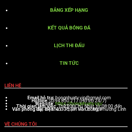
BẢNG XẾP HẠNG
KẾT QUẢ BÓNG ĐÁ
LỊCH THI ĐẤU
TIN TỨC
LIÊN HỆ
Email hỗ trợ
:
bongnhuatv.vip@gmail.com
Hotline
: 0394 850 217 (Hỗ trợ 24/7)
Website
:
https://bongnhuatv.vip/
Thời gian làm việc
: Thứ 2 – Chủ Nhật, từ 08:00 đến 23:00
Văn phòng đại diện
: 451 Phạm Văn Đồng, Phường Linh Tây, TP. Thủ Đức, TP. Hồ Chí Minh
VỀ CHÚNG TÔI