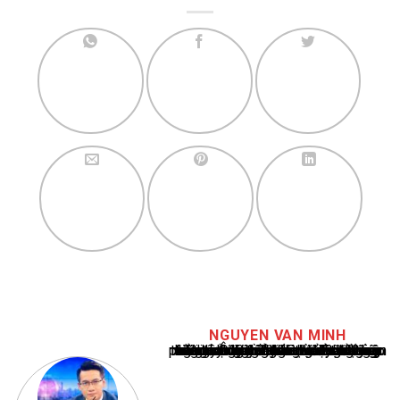
NGUYEN VAN MINH
Nguyễn Văn Minh là một trong những chuyên gia hàng đầu về báo cáo tin tức thể thao tại Việt Nam, với hơn 10 năm hoạt động trong ngành. Ông có kiến thức sâu rộng và kinh nghiệm đáng kể trong việc phân tích và báo cáo về các sự kiện thể thao hàng đầu. Sự hiểu biết sâu sắc của ông về ngành này đã giúp ông xây dựng uy tín và danh tiếng trong cộng đồng báo chí thể thao.