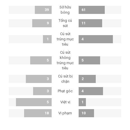
Sở hữu
39
61
bóng
Tổng cú
9
11
sút
Cú sút
1
trúng mục
4
tiêu
Cú sút
không
5
5
trúng mục
tiêu
Cú sút bị
3
2
chặn
Phạt góc
3
4
Việt vị
5
1
Vi phạm
18
10