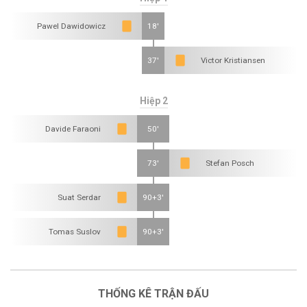
Pawel Dawidowicz
18'
37'
Victor Kristiansen
Hiệp 2
Davide Faraoni
50'
73'
Stefan Posch
Suat Serdar
90+3'
Tomas Suslov
90+3'
THỐNG KÊ TRẬN ĐẤU